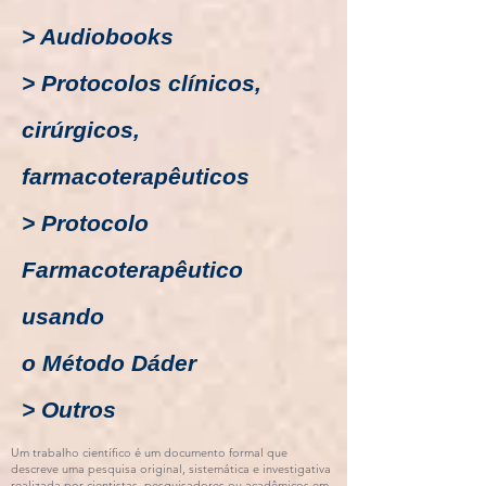
> Audiobooks
> Protocolos clínicos,
cirúrgicos,
farmacoterapêuticos
> Protocolo
Farmacoterapêutico
usando
o Método Dáder
> Outros
Um trabalho científico é um documento formal que
descreve uma pesquisa original, sistemática e investigativa
realizada por cientistas, pesquisadores ou acadêmicos em