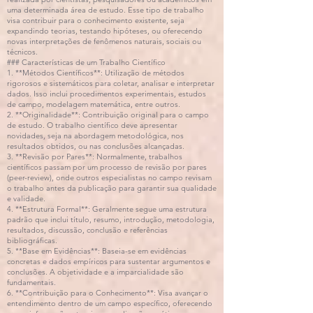
uma determinada área de estudo. Esse tipo de trabalho
visa contribuir para o conhecimento existente, seja
expandindo teorias, testando hipóteses, ou oferecendo
novas interpretações de fenômenos naturais, sociais ou
técnicos.
### Características de um Trabalho Científico
1. **Métodos Científicos**: Utilização de métodos
rigorosos e sistemáticos para coletar, analisar e interpretar
dados. Isso inclui procedimentos experimentais, estudos
de campo, modelagem matemática, entre outros.
2. **Originalidade**: Contribuição original para o campo
de estudo. O trabalho científico deve apresentar
novidades, seja na abordagem metodológica, nos
resultados obtidos, ou nas conclusões alcançadas.
3. **Revisão por Pares**: Normalmente, trabalhos
científicos passam por um processo de revisão por pares
(peer-review), onde outros especialistas no campo revisam
o trabalho antes da publicação para garantir sua qualidade
e validade.
4. **Estrutura Formal**: Geralmente segue uma estrutura
padrão que inclui título, resumo, introdução, metodologia,
resultados, discussão, conclusão e referências
bibliográficas.
5. **Base em Evidências**: Baseia-se em evidências
concretas e dados empíricos para sustentar argumentos e
conclusões. A objetividade e a imparcialidade são
fundamentais.
6. **Contribuição para o Conhecimento**: Visa avançar o
entendimento dentro de um campo específico, oferecendo