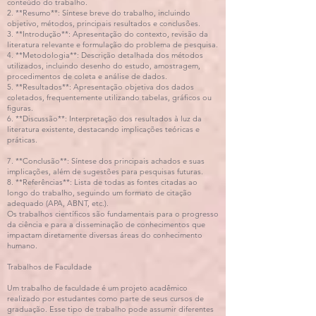
conteúdo do trabalho.
2. **Resumo**: Síntese breve do trabalho, incluindo
objetivo, métodos, principais resultados e conclusões.
3. **Introdução**: Apresentação do contexto, revisão da
literatura relevante e formulação do problema de pesquisa.
4. **Metodologia**: Descrição detalhada dos métodos
utilizados, incluindo desenho do estudo, amostragem,
procedimentos de coleta e análise de dados.
5. **Resultados**: Apresentação objetiva dos dados
coletados, frequentemente utilizando tabelas, gráficos ou
figuras.
6. **Discussão**: Interpretação dos resultados à luz da
literatura existente, destacando implicações teóricas e
práticas.
7. **Conclusão**: Síntese dos principais achados e suas
implicações, além de sugestões para pesquisas futuras.
8. **Referências**: Lista de todas as fontes citadas ao
longo do trabalho, seguindo um formato de citação
adequado (APA, ABNT, etc.).
Os trabalhos científicos são fundamentais para o progresso
da ciência e para a disseminação de conhecimentos que
impactam diretamente diversas áreas do conhecimento
humano.
Trabalhos de Faculdade
Um trabalho de faculdade é um projeto acadêmico
realizado por estudantes como parte de seus cursos de
graduação. Esse tipo de trabalho pode assumir diferentes