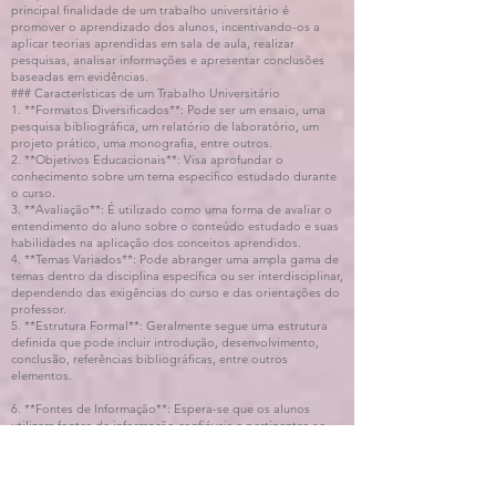
principal finalidade de um trabalho universitário é
promover o aprendizado dos alunos, incentivando-os a
aplicar teorias aprendidas em sala de aula, realizar
pesquisas, analisar informações e apresentar conclusões
baseadas em evidências.
### Características de um Trabalho Universitário
1. **Formatos Diversificados**: Pode ser um ensaio, uma
pesquisa bibliográfica, um relatório de laboratório, um
projeto prático, uma monografia, entre outros.
2. **Objetivos Educacionais**: Visa aprofundar o
conhecimento sobre um tema específico estudado durante
o curso.
3. **Avaliação**: É utilizado como uma forma de avaliar o
entendimento do aluno sobre o conteúdo estudado e suas
habilidades na aplicação dos conceitos aprendidos.
4. **Temas Variados**: Pode abranger uma ampla gama de
temas dentro da disciplina específica ou ser interdisciplinar,
dependendo das exigências do curso e das orientações do
professor.
5. **Estrutura Formal**: Geralmente segue uma estrutura
definida que pode incluir introdução, desenvolvimento,
conclusão, referências bibliográficas, entre outros
elementos.
6. **Fontes de Informação**: Espera-se que os alunos
utilizem fontes de informação confiáveis e pertinentes ao
tema abordado, como livros didáticos, artigos acadêmicos,
sites especializados e outros recursos acadêmicos.
### Exemplos de Trabalhos Universitários
- **Ensaio**: Desenvolvimento de um argumento baseado