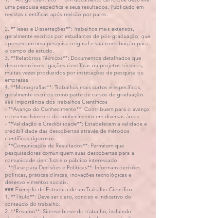
uma pesquisa específica e seus resultados. Publicado em
revistas científicas após revisão por pares.
2. **Teses e Dissertações**: Trabalhos mais extensos,
geralmente escritos por estudantes de pós-graduação, que
apresentam uma pesquisa original e sua contribuição para
o campo de estudo.
3. **Relatórios Técnicos**: Documentos detalhados que
descrevem investigações científicas ou projetos técnicos,
muitas vezes produzidos por instituições de pesquisa ou
empresas.
4. **Monografias**: Trabalhos mais curtos e específicos,
geralmente escritos como parte de cursos de graduação.
### Importância dos Trabalhos Científicos
- **Avanço do Conhecimento**: Contribuem para o avanço
e desenvolvimento do conhecimento em diversas áreas.
- **Validação e Credibilidade**: Estabelecem a validade e
credibilidade das descobertas através de métodos
científicos rigorosos.
- **Comunicação de Resultados**: Permitem que
pesquisadores comuniquem suas descobertas para a
comunidade científica e o público interessado.
- **Base para Decisões e Políticas**: Informam decisões
políticas, práticas clínicas, inovações tecnológicas e
desenvolvimentos sociais.
### Exemplo de Estrutura de um Trabalho Científico
1. **Título**: Deve ser claro, conciso e indicativo do
conteúdo do trabalho.
2. **Resumo**: Síntese breve do trabalho, incluindo