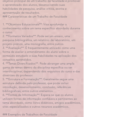
objetivo principal de um trabalho de faculdade é promover
o aprendizado dos alunos, desenvolvendo suas
habilidades de pesquisa, análise crítica, escrita e
apresentação de resultados.
### Características de um Trabalho de Faculdade
1. **Objetivos Educacionais**: Visa aprofundar o
conhecimento sobre um tema específico abordado durante
o curso.
2. **Formatos Variados**: Pode ser um ensaio, uma
pesquisa bibliográfica, um relatório de laboratório, um
projeto prático, uma monografia, entre outros.
3. **Avaliação**: É frequentemente utilizado como uma
forma de avaliar o entendimento do aluno sobre o
conteúdo estudado e suas habilidades na aplicação dos
conceitos aprendidos.
4. **Temas Diversificados**: Pode abranger uma ampla
gama de temas dentro da disciplina específica ou ser
interdisciplinar, dependendo dos requisitos do curso e das
diretrizes do professor.
5. **Estrutura e Formatação**: Geralmente segue uma
estrutura definida pelo professor, que pode incluir
introdução, desenvolvimento, conclusão, referências
bibliográficas, entre outros elementos.
6. **Fontes de Informação**: Espera-se que os alunos
utilizem fontes de informação confiáveis e pertinentes ao
tema abordado, como livros didáticos, artigos acadêmicos,
sites especializados e outros recursos acadêmicos.
### Exemplos de Trabalhos de Faculdade