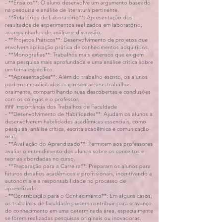
- **Ensaios**: O aluno desenvolve um argumento baseado
na pesquisa e análise de literatura pertinente.
- **Relatórios de Laboratório**: Apresentação dos
resultados de experimentos realizados em laboratório,
acompanhados de análise e discussão.
- **Projetos Práticos**: Desenvolvimento de projetos que
envolvem aplicação prática de conhecimentos adquiridos.
- **Monografias**: Trabalhos mais extensos que exigem
uma pesquisa mais aprofundada e uma análise crítica sobre
um tema específico.
- **Apresentações**: Além do trabalho escrito, os alunos
podem ser solicitados a apresentar seus trabalhos
oralmente, compartilhando suas descobertas e conclusões
com os colegas e o professor.
### Importância dos Trabalhos de Faculdade
- **Desenvolvimento de Habilidades**: Ajudam os alunos a
desenvolverem habilidades acadêmicas essenciais, como
pesquisa, análise crítica, escrita acadêmica e comunicação
oral.
- **Avaliação do Aprendizado**: Permitem aos professores
avaliar o entendimento dos alunos sobre os conceitos e
teorias abordadas no curso.
- **Preparação para a Carreira**: Preparam os alunos para
futuros desafios acadêmicos e profissionais, incentivando a
autonomia e a responsabilidade no processo de
aprendizado.
- **Contribuição para o Conhecimento**: Em alguns casos,
os trabalhos de faculdade podem contribuir para o avanço
do conhecimento em uma determinada área, especialmente
se forem realizadas pesquisas originais ou inovadoras.