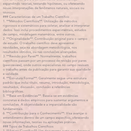
expandindo teorias, testando hipóteses, ou oferecendo
novas interpretações de fenômenos naturais, sociais ou
técnicos.
### Características de um Trabalho Científico
1. **Métodos Científicos**: Utilização de métodos
rigorosos e sistemáticos para coletar, analisar e interpretar
dados. Isso inclui procedimentos experimentais, estudos
de campo, modelagem matemática, entre outros.
2. **Originalidade**: Contribuição original para o campo
de estudo. O trabalho científico deve apresentar
novidades, seja na abordagem metodológica, nos
resultados obtidos, ou nas conclusões alcançadas.
3. **Revisão por Pares**: Normalmente, trabalhos
científicos passam por um processo de revisão por pares
(peer-review), onde outros especialistas no campo revisam
o trabalho antes da publicação para garantir sua qualidade
e validade.
4. **Estrutura Formal**: Geralmente segue uma estrutura
padrão que inclui título, resumo, introdução, metodologia,
resultados, discussão, conclusão e referências
bibliográficas.
5. **Base em Evidências**: Baseia-se em evidências
concretas e dados empíricos para sustentar argumentos e
conclusões. A objetividade e a imparcialidade são
fundamentais.
6. **Contribuição para o Conhecimento**: Visa avançar o
entendimento dentro de um campo específico, oferecendo
novas informações, teorias ou aplicações práticas.
### Tipos de Trabalhos Científicos
1. **Artigo Científico**: Um documento curto que descreve