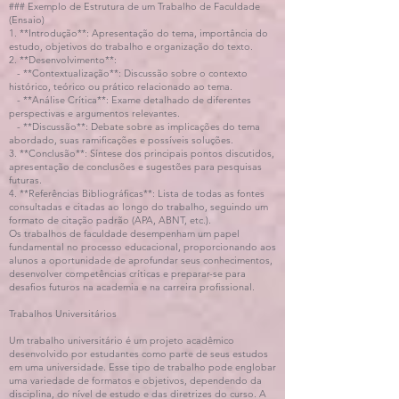
### Exemplo de Estrutura de um Trabalho de Faculdade
(Ensaio)
1. **Introdução**: Apresentação do tema, importância do
estudo, objetivos do trabalho e organização do texto.
2. **Desenvolvimento**:
- **Contextualização**: Discussão sobre o contexto
histórico, teórico ou prático relacionado ao tema.
- **Análise Crítica**: Exame detalhado de diferentes
perspectivas e argumentos relevantes.
- **Discussão**: Debate sobre as implicações do tema
abordado, suas ramificações e possíveis soluções.
3. **Conclusão**: Síntese dos principais pontos discutidos,
apresentação de conclusões e sugestões para pesquisas
futuras.
4. **Referências Bibliográficas**: Lista de todas as fontes
consultadas e citadas ao longo do trabalho, seguindo um
formato de citação padrão (APA, ABNT, etc.).
Os trabalhos de faculdade desempenham um papel
fundamental no processo educacional, proporcionando aos
alunos a oportunidade de aprofundar seus conhecimentos,
desenvolver competências críticas e preparar-se para
desafios futuros na academia e na carreira profissional.
Trabalhos Universitários
Um trabalho universitário é um projeto acadêmico
desenvolvido por estudantes como parte de seus estudos
em uma universidade. Esse tipo de trabalho pode englobar
uma variedade de formatos e objetivos, dependendo da
disciplina, do nível de estudo e das diretrizes do curso. A