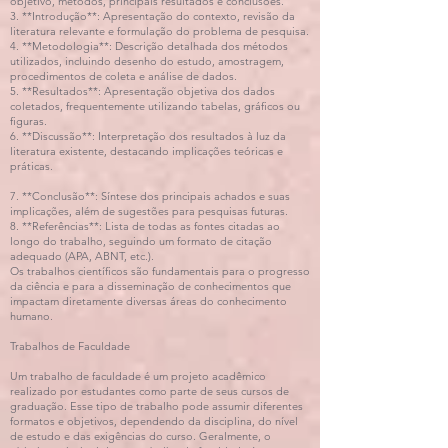
objetivo, métodos, principais resultados e conclusões.
3. **Introdução**: Apresentação do contexto, revisão da
literatura relevante e formulação do problema de pesquisa.
4. **Metodologia**: Descrição detalhada dos métodos
utilizados, incluindo desenho do estudo, amostragem,
procedimentos de coleta e análise de dados.
5. **Resultados**: Apresentação objetiva dos dados
coletados, frequentemente utilizando tabelas, gráficos ou
figuras.
6. **Discussão**: Interpretação dos resultados à luz da
literatura existente, destacando implicações teóricas e
práticas.
7. **Conclusão**: Síntese dos principais achados e suas
implicações, além de sugestões para pesquisas futuras.
8. **Referências**: Lista de todas as fontes citadas ao
longo do trabalho, seguindo um formato de citação
adequado (APA, ABNT, etc.).
Os trabalhos científicos são fundamentais para o progresso
da ciência e para a disseminação de conhecimentos que
impactam diretamente diversas áreas do conhecimento
humano.
Trabalhos de Faculdade
Um trabalho de faculdade é um projeto acadêmico
realizado por estudantes como parte de seus cursos de
graduação. Esse tipo de trabalho pode assumir diferentes
formatos e objetivos, dependendo da disciplina, do nível
de estudo e das exigências do curso. Geralmente, o