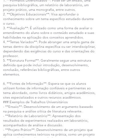
1. **Formatos Diversificados**: Pode ser um ensaio, uma
pesquisa bibliográfica, um relatório de laboratório, um
projeto prático, uma monografia, entre outros.
2. **Objetivos Educacionais**: Visa aprofundar o
conhecimento sobre um tema específico estudado durante
o curso.
3. **Avaliação**: É utilizado como uma forma de avaliar o
entendimento do aluno sobre o conteúdo estudado e suas
habilidades na aplicação dos conceitos aprendidos.
4. **Temas Variados**: Pode abranger uma ampla gama de
temas dentro da disciplina específica ou ser interdisciplinar,
dependendo das exigências do curso e das orientações do
professor.
5. **Estrutura Formal**: Geralmente segue uma estrutura
definida que pode incluir introdução, desenvolvimento,
conclusão, referências bibliográficas, entre outros
elementos.
6. **Fontes de Informação**: Espera-se que os alunos
utilizem fontes de informação confiáveis e pertinentes ao
tema abordado, como livros didáticos, artigos acadêmicos,
sites especializados e outros recursos acadêmicos.
### Exemplos de Trabalhos Universitários
- **Ensaio**: Desenvolvimento de um argumento baseado
na pesquisa e análise crítica de literatura relevante.
- **Relatório de Laboratório**: Apresentação dos
resultados de experimentos realizados em laboratório,
acompanhados de análise e discussão.
- **Projeto Prático**: Desenvolvimento de um projeto que
aplica conhecimentos teóricos na prática, como um projeto