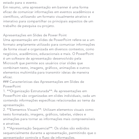
estado para o evento.
Em resumo, uma apresentação em banner é uma forma
eficaz de comunicar informações em eventos acadêmicos e
científicos, utilizando um formato visualmente atrativo e
interativo para compartilhar os principais aspectos de um
trabalho de pesquisa ou projeto.
Apresentações em Slides de Power Point
Uma apresentação em slides de PowerPoint refere-se a um
formato amplamente utilizado para comunicar informações
de forma visual e organizada em diversos contextos, como
negócios, acadêmicos, educacionais e mais. O PowerPoint
é um software de apresentação desenvolvido pela
Microsoft que permite aos usuários criar slides que
combinam texto, imagens, gráficos, animações e outros
elementos multimídia para transmitir ideias de maneira
eficaz.
### Características das Apresentações em Slides de
PowerPoint
1. **Organização Estruturada**: As apresentações em
PowerPoint são organizadas em slides individuais, cada um
contendo informações específicas relacionadas ao tema da
apresentação.
2. **Elementos Visuais**: Utilizam elementos visuais como
texto formatado, imagens, gráficos, tabelas, vídeos e
animações para tornar as informações mais compreensíveis
e atrativas.
3. **Apresentação Sequencial**: Os slides são exibidos
sequencialmente durante a apresentação, permitindo que o
apresentador controle o fluxo de informações.