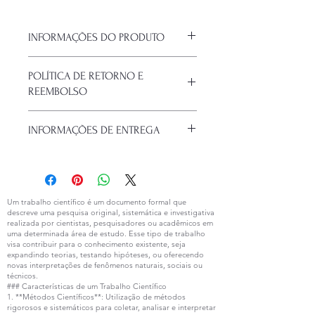
INFORMAÇÕES DO PRODUTO
Sou um detalhe do produto. Sou um
POLÍTICA DE RETORNO E
ótimo lugar para adicionar mais
REEMBOLSO
detalhes sobre o seu produto, como
tamanho, material, cuidados especiais
Política de retorno e reembolso. Sou
e instruções para limpeza. Este
INFORMAÇÕES DE ENTREGA
um ótimo lugar para que seus
também é um ótimo lugar para
clientes saibam o que fazer caso
escrever o que torna seu produto
Sou a política de frete. Sou um ótimo
estejam insatisfeitos com a compra.
especial e como seus clientes podem
lugar para adicionar mais informações
Ter uma política de reembolso ou de
se beneficiar deste item.
sobre seus métodos de frete,
retorno é uma ótima maneira de
embalagem e custo. Oferecendo
Um trabalho científico é um documento formal que
estabelecer a confiança e garantir
descreve uma pesquisa original, sistemática e investigativa
informações claras sobre sua política
compras com segurança.
realizada por cientistas, pesquisadores ou acadêmicos em
de frete é uma ótima maneira de
uma determinada área de estudo. Esse tipo de trabalho
estabelecer a confiança e garantir
visa contribuir para o conhecimento existente, seja
expandindo teorias, testando hipóteses, ou oferecendo
compras com segurança.
novas interpretações de fenômenos naturais, sociais ou
técnicos.
### Características de um Trabalho Científico
1. **Métodos Científicos**: Utilização de métodos
rigorosos e sistemáticos para coletar, analisar e interpretar