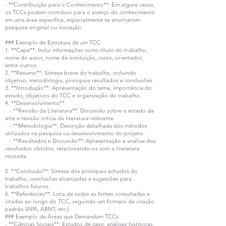
- **Contribuição para o Conhecimento**: Em alguns casos,
os TCCs podem contribuir para o avanço do conhecimento
em uma área específica, especialmente se envolverem
pesquisa original ou inovação.
### Exemplo de Estrutura de um TCC
1. **Capa**: Inclui informações como título do trabalho,
nome do autor, nome da instituição, curso, orientador,
entre outros.
2. **Resumo**: Síntese breve do trabalho, incluindo
objetivo, metodologia, principais resultados e conclusões.
3. **Introdução**: Apresentação do tema, importância do
estudo, objetivos do TCC e organização do trabalho.
4. **Desenvolvimento**:
- **Revisão da Literatura**: Discussão sobre o estado da
arte e revisão crítica da literatura relevante.
- **Metodologia**: Descrição detalhada dos métodos
utilizados na pesquisa ou desenvolvimento do projeto.
- **Resultados e Discussão**: Apresentação e análise dos
resultados obtidos, relacionando-os com a literatura
revisada.
5. **Conclusão**: Síntese dos principais achados do
trabalho, conclusões alcançadas e sugestões para
trabalhos futuros.
6. **Referências**: Lista de todas as fontes consultadas e
citadas ao longo do TCC, seguindo um formato de citação
padrão (APA, ABNT, etc.).
### Exemplo de Áreas que Demandam TCCs
- **Ciências Sociais**: Estudos de caso, análises históricas,