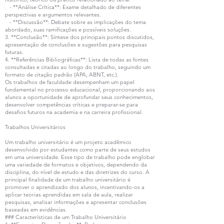
- **Análise Crítica**: Exame detalhado de diferentes
perspectivas e argumentos relevantes.
- **Discussão**: Debate sobre as implicações do tema
abordado, suas ramificações e possíveis soluções.
3. **Conclusão**: Síntese dos principais pontos discutidos,
apresentação de conclusões e sugestões para pesquisas
futuras.
4. **Referências Bibliográficas**: Lista de todas as fontes
consultadas e citadas ao longo do trabalho, seguindo um
formato de citação padrão (APA, ABNT, etc.).
Os trabalhos de faculdade desempenham um papel
fundamental no processo educacional, proporcionando aos
alunos a oportunidade de aprofundar seus conhecimentos,
desenvolver competências críticas e preparar-se para
desafios futuros na academia e na carreira profissional.
Trabalhos Universitários
Um trabalho universitário é um projeto acadêmico
desenvolvido por estudantes como parte de seus estudos
em uma universidade. Esse tipo de trabalho pode englobar
uma variedade de formatos e objetivos, dependendo da
disciplina, do nível de estudo e das diretrizes do curso. A
principal finalidade de um trabalho universitário é
promover o aprendizado dos alunos, incentivando-os a
aplicar teorias aprendidas em sala de aula, realizar
pesquisas, analisar informações e apresentar conclusões
baseadas em evidências.
### Características de um Trabalho Universitário