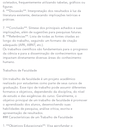
coletados, frequentemente utilizando tabelas, gráficos ou
figuras.
6. **Discussão**: Interpretação dos resultados à luz da
literatura existente, destacando implicações teóricas e
práticas.
7. **Conclusão**: Síntese dos principais achados e suas
implicações, além de sugestões para pesquisas futuras.
8. **Referências**: Lista de todas as fontes citadas ao
longo do trabalho, seguindo um formato de citação
adequado (APA, ABNT, etc.).
Os trabalhos científicos são fundamentais para o progresso
da ciência e para a disseminação de conhecimentos que
impactam diretamente diversas áreas do conhecimento
humano.
Trabalhos de Faculdade
Um trabalho de faculdade é um projeto acadêmico
realizado por estudantes como parte de seus cursos de
graduação. Esse tipo de trabalho pode assumir diferentes
formatos e objetivos, dependendo da disciplina, do nível
de estudo e das exigências do curso. Geralmente, o
objetivo principal de um trabalho de faculdade é promover
o aprendizado dos alunos, desenvolvendo suas
habilidades de pesquisa, análise crítica, escrita e
apresentação de resultados.
### Características de um Trabalho de Faculdade
1. **Objetivos Educacionais**: Visa aprofundar o