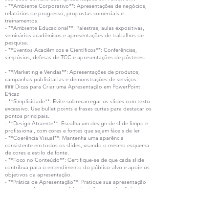
- **Ambiente Corporativo**: Apresentações de negócios,
relatórios de progresso, propostas comerciais e
treinamentos.
- **Ambiente Educacional**: Palestras, aulas expositivas,
seminários acadêmicos e apresentações de trabalhos de
pesquisa.
- **Eventos Acadêmicos e Científicos**: Conferências,
simpósios, defesas de TCC e apresentações de pôsteres.
- **Marketing e Vendas**: Apresentações de produtos,
campanhas publicitárias e demonstrações de serviços.
### Dicas para Criar uma Apresentação em PowerPoint
Eficaz
- **Simplicidade**: Evite sobrecarregar os slides com texto
excessivo. Use bullet points e frases curtas para destacar os
pontos principais.
- **Design Atraente**: Escolha um design de slide limpo e
profissional, com cores e fontes que sejam fáceis de ler.
- **Coerência Visual**: Mantenha uma aparência
consistente em todos os slides, usando o mesmo esquema
de cores e estilo de fonte.
- **Foco no Conteúdo**: Certifique-se de que cada slide
contribua para o entendimento do público-alvo e apoie os
objetivos da apresentação.
- **Prática de Apresentação**: Pratique sua apresentação
para garantir que o conteúdo dos slides esteja alinhado
com sua mensagem oral e que você esteja confortável com
o material.
As apresentações em PowerPoint são uma ferramenta