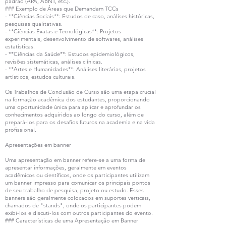
padrão (APA, ABNT, etc.).
### Exemplo de Áreas que Demandam TCCs
- **Ciências Sociais**: Estudos de caso, análises históricas,
pesquisas qualitativas.
- **Ciências Exatas e Tecnológicas**: Projetos
experimentais, desenvolvimento de softwares, análises
estatísticas.
- **Ciências da Saúde**: Estudos epidemiológicos,
revisões sistemáticas, análises clínicas.
- **Artes e Humanidades**: Análises literárias, projetos
artísticos, estudos culturais.
Os Trabalhos de Conclusão de Curso são uma etapa crucial
na formação acadêmica dos estudantes, proporcionando
uma oportunidade única para aplicar e aprofundar os
conhecimentos adquiridos ao longo do curso, além de
prepará-los para os desafios futuros na academia e na vida
profissional.
Apresentações em banner
Uma apresentação em banner refere-se a uma forma de
apresentar informações, geralmente em eventos
acadêmicos ou científicos, onde os participantes utilizam
um banner impresso para comunicar os principais pontos
de seu trabalho de pesquisa, projeto ou estudo. Esses
banners são geralmente colocados em suportes verticais,
chamados de "stands", onde os participantes podem
exibi-los e discuti-los com outros participantes do evento.
### Características de uma Apresentação em Banner