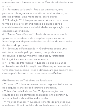
conhecimento sobre um tema específico abordado durante
o curso.
2. **Formatos Variados**: Pode ser um ensaio, uma
pesquisa bibliográfica, um relatório de laboratório, um
projeto prático, uma monografia, entre outros.
3. **Avaliação**: É frequentemente utilizado como uma
forma de avaliar o entendimento do aluno sobre o
conteúdo estudado e suas habilidades na aplicação dos
conceitos aprendidos.
4. **Temas Diversificados**: Pode abranger uma ampla
gama de temas dentro da disciplina específica ou ser
interdisciplinar, dependendo dos requisitos do curso e das
diretrizes do professor.
5. **Estrutura e Formatação**: Geralmente segue uma
estrutura definida pelo professor, que pode incluir
introdução, desenvolvimento, conclusão, referências
bibliográficas, entre outros elementos.
6. **Fontes de Informação**: Espera-se que os alunos
utilizem fontes de informação confiáveis e pertinentes ao
tema abordado, como livros didáticos, artigos acadêmicos,
sites especializados e outros recursos acadêmicos.
### Exemplos de Trabalhos de Faculdade
- **Ensaios**: O aluno desenvolve um argumento baseado
na pesquisa e análise de literatura pertinente.
- **Relatórios de Laboratório**: Apresentação dos
resultados de experimentos realizados em laboratório,
acompanhados de análise e discussão.
- **Projetos Práticos**: Desenvolvimento de projetos que
envolvem aplicação prática de conhecimentos adquiridos.