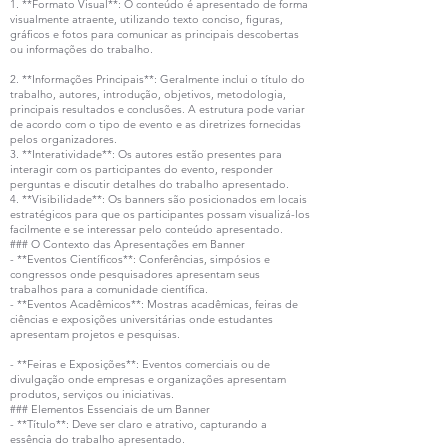
1. **Formato Visual**: O conteúdo é apresentado de forma
visualmente atraente, utilizando texto conciso, figuras,
gráficos e fotos para comunicar as principais descobertas
ou informações do trabalho.
2. **Informações Principais**: Geralmente inclui o título do
trabalho, autores, introdução, objetivos, metodologia,
principais resultados e conclusões. A estrutura pode variar
de acordo com o tipo de evento e as diretrizes fornecidas
pelos organizadores.
3. **Interatividade**: Os autores estão presentes para
interagir com os participantes do evento, responder
perguntas e discutir detalhes do trabalho apresentado.
4. **Visibilidade**: Os banners são posicionados em locais
estratégicos para que os participantes possam visualizá-los
facilmente e se interessar pelo conteúdo apresentado.
### O Contexto das Apresentações em Banner
- **Eventos Científicos**: Conferências, simpósios e
congressos onde pesquisadores apresentam seus
trabalhos para a comunidade científica.
- **Eventos Acadêmicos**: Mostras acadêmicas, feiras de
ciências e exposições universitárias onde estudantes
apresentam projetos e pesquisas.
- **Feiras e Exposições**: Eventos comerciais ou de
divulgação onde empresas e organizações apresentam
produtos, serviços ou iniciativas.
### Elementos Essenciais de um Banner
- **Título**: Deve ser claro e atrativo, capturando a
essência do trabalho apresentado.