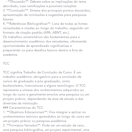
- **Discussão**: Debate sobre as implicações do tema
abordado, suas ramificações e possíveis soluções.
3. **Conclusão**: Síntese dos principais pontos discutidos,
apresentação de conclusões e sugestões para pesquisas
futuras.
4. **Referências Bibliográficas**: Lista de todas as fontes
consultadas e citadas ao longo do trabalho, seguindo um
formato de citação padrão (APA, ABNT, etc.).
Os trabalhos universitários são fundamentais para o
desenvolvimento acadêmico dos estudantes, oferecendo
oportunidades de aprendizado significativas e
preparando-os para desafios futuros dentro e fora da
academia.
TCC
TCC significa Trabalho de Conclusão de Curso. É um
trabalho acadêmico obrigatório para a conclusão de
cursos de graduação e pós-graduação, como
bacharelados, licenciaturas e alguns tecnólogos. O TCC
representa a síntese dos conhecimentos adquiridos ao
longo do curso e geralmente envolve uma pesquisa ou um
projeto prático, dependendo da área de estudo e das
diretrizes da instituição.
### Características do TCC
1. **Objetivos Educacionais**: Visa integrar e aplicar os
conhecimentos teóricos aprendidos ao longo do curso em
um projeto prático ou pesquisa acadêmica.
2. **Formatos Variados**: Pode ser um estudo de caso,
uma pesquisa bibliográfica, um projeto experimental, uma