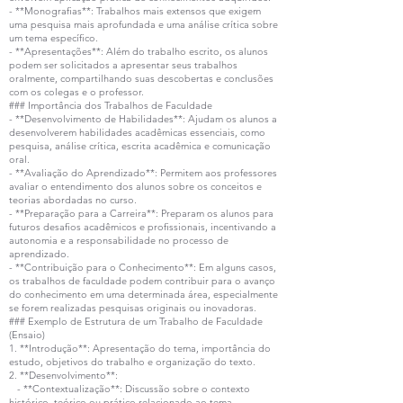
- **Monografias**: Trabalhos mais extensos que exigem
uma pesquisa mais aprofundada e uma análise crítica sobre
um tema específico.
- **Apresentações**: Além do trabalho escrito, os alunos
podem ser solicitados a apresentar seus trabalhos
oralmente, compartilhando suas descobertas e conclusões
com os colegas e o professor.
### Importância dos Trabalhos de Faculdade
- **Desenvolvimento de Habilidades**: Ajudam os alunos a
desenvolverem habilidades acadêmicas essenciais, como
pesquisa, análise crítica, escrita acadêmica e comunicação
oral.
- **Avaliação do Aprendizado**: Permitem aos professores
avaliar o entendimento dos alunos sobre os conceitos e
teorias abordadas no curso.
- **Preparação para a Carreira**: Preparam os alunos para
futuros desafios acadêmicos e profissionais, incentivando a
autonomia e a responsabilidade no processo de
aprendizado.
- **Contribuição para o Conhecimento**: Em alguns casos,
os trabalhos de faculdade podem contribuir para o avanço
do conhecimento em uma determinada área, especialmente
se forem realizadas pesquisas originais ou inovadoras.
### Exemplo de Estrutura de um Trabalho de Faculdade
(Ensaio)
1. **Introdução**: Apresentação do tema, importância do
estudo, objetivos do trabalho e organização do texto.
2. **Desenvolvimento**:
- **Contextualização**: Discussão sobre o contexto
histórico, teórico ou prático relacionado ao tema.