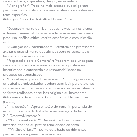
de engenharia, arquitetura, design, entre outros.
- **Monografia**: Trabalho mais extenso que exige uma
pesquisa mais aprofundada e uma análise crítica sobre um
tema específico.
### Importância dos Trabalhos Universitários
- **Desenvolvimento de Habilidades**: Auxiliam os alunos
a desenvolverem habilidades acadêmicas essenciais, como
pesquisa, análise crítica, escrita acadêmica e comunicação
oral.
- **Avaliação do Aprendizado**: Permitem aos professores
avaliar o entendimento dos alunos sobre os conceitos e
teorias abordadas no curso.
- **Preparação para a Carreira**: Preparam os alunos para
desafios futuros na academia e na carreira profissional,
incentivando a autonomia e a responsabilidade no
processo de aprendizado.
- **Contribuição para o Conhecimento**: Em alguns casos,
os trabalhos universitários podem contribuir para o avanço
do conhecimento em uma determinada área, especialmente
se forem realizadas pesquisas originais ou inovadoras.
### Exemplo de Estrutura de um Trabalho Universitário
(Ensaio)
1. **Introdução**: Apresentação do tema, importância do
estudo, objetivos do trabalho e organização do texto.
2. **Desenvolvimento**:
- **Contextualização**: Discussão sobre o contexto
histórico, teórico ou prático relacionado ao tema.
- **Análise Crítica**: Exame detalhado de diferentes
perspectivas e argumentos relevantes.