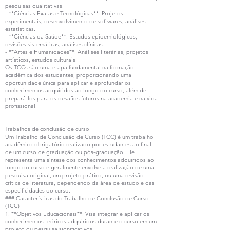
pesquisas qualitativas.
- **Ciências Exatas e Tecnológicas**: Projetos
experimentais, desenvolvimento de softwares, análises
estatísticas.
- **Ciências da Saúde**: Estudos epidemiológicos,
revisões sistemáticas, análises clínicas.
- **Artes e Humanidades**: Análises literárias, projetos
artísticos, estudos culturais.
Os TCCs são uma etapa fundamental na formação
acadêmica dos estudantes, proporcionando uma
oportunidade única para aplicar e aprofundar os
conhecimentos adquiridos ao longo do curso, além de
prepará-los para os desafios futuros na academia e na vida
profissional.
Trabalhos de conclusão de curso
Um Trabalho de Conclusão de Curso (TCC) é um trabalho
acadêmico obrigatório realizado por estudantes ao final
de um curso de graduação ou pós-graduação. Ele
representa uma síntese dos conhecimentos adquiridos ao
longo do curso e geralmente envolve a realização de uma
pesquisa original, um projeto prático, ou uma revisão
crítica de literatura, dependendo da área de estudo e das
especificidades do curso.
### Características do Trabalho de Conclusão de Curso
(TCC)
1. **Objetivos Educacionais**: Visa integrar e aplicar os
conhecimentos teóricos adquiridos durante o curso em um
projeto ou pesquisa significativos.