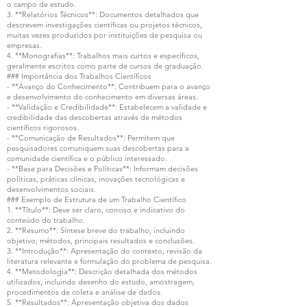
o campo de estudo.
3. **Relatórios Técnicos**: Documentos detalhados que
descrevem investigações científicas ou projetos técnicos,
muitas vezes produzidos por instituições de pesquisa ou
empresas.
4. **Monografias**: Trabalhos mais curtos e específicos,
geralmente escritos como parte de cursos de graduação.
### Importância dos Trabalhos Científicos
- **Avanço do Conhecimento**: Contribuem para o avanço
e desenvolvimento do conhecimento em diversas áreas.
- **Validação e Credibilidade**: Estabelecem a validade e
credibilidade das descobertas através de métodos
científicos rigorosos.
- **Comunicação de Resultados**: Permitem que
pesquisadores comuniquem suas descobertas para a
comunidade científica e o público interessado.
- **Base para Decisões e Políticas**: Informam decisões
políticas, práticas clínicas, inovações tecnológicas e
desenvolvimentos sociais.
### Exemplo de Estrutura de um Trabalho Científico
1. **Título**: Deve ser claro, conciso e indicativo do
conteúdo do trabalho.
2. **Resumo**: Síntese breve do trabalho, incluindo
objetivo, métodos, principais resultados e conclusões.
3. **Introdução**: Apresentação do contexto, revisão da
literatura relevante e formulação do problema de pesquisa.
4. **Metodologia**: Descrição detalhada dos métodos
utilizados, incluindo desenho do estudo, amostragem,
procedimentos de coleta e análise de dados.
5. **Resultados**: Apresentação objetiva dos dados