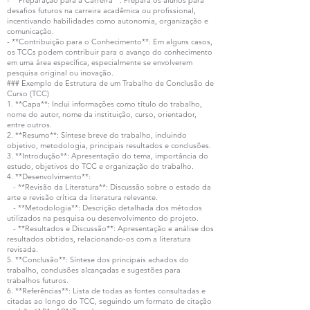
- **Preparação para a Carreira**: Prepara os alunos para
desafios futuros na carreira acadêmica ou profissional,
incentivando habilidades como autonomia, organização e
comunicação.
- **Contribuição para o Conhecimento**: Em alguns casos,
os TCCs podem contribuir para o avanço do conhecimento
em uma área específica, especialmente se envolverem
pesquisa original ou inovação.
### Exemplo de Estrutura de um Trabalho de Conclusão de
Curso (TCC)
1. **Capa**: Inclui informações como título do trabalho,
nome do autor, nome da instituição, curso, orientador,
entre outros.
2. **Resumo**: Síntese breve do trabalho, incluindo
objetivo, metodologia, principais resultados e conclusões.
3. **Introdução**: Apresentação do tema, importância do
estudo, objetivos do TCC e organização do trabalho.
4. **Desenvolvimento**:
- **Revisão da Literatura**: Discussão sobre o estado da
arte e revisão crítica da literatura relevante.
- **Metodologia**: Descrição detalhada dos métodos
utilizados na pesquisa ou desenvolvimento do projeto.
- **Resultados e Discussão**: Apresentação e análise dos
resultados obtidos, relacionando-os com a literatura
revisada.
5. **Conclusão**: Síntese dos principais achados do
trabalho, conclusões alcançadas e sugestões para
trabalhos futuros.
6. **Referências**: Lista de todas as fontes consultadas e
citadas ao longo do TCC, seguindo um formato de citação