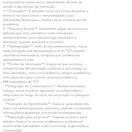
análise teórica, entre outros, dependendo da área de
estudo e das normas da instituição.
3. **Avaliação**: É utilizado como uma forma de avaliar o
domínio do aluno sobre o tema estudado, suas
habilidades de pesquisa, análise crítica, síntese e escrita
acadêmica.
4. **Estrutura Formal**: Geralmente segue uma estrutura
definida que inclui elementos como introdução,
desenvolvimento (com metodologia, resultados e
discussão, quando aplicável) e conclusão.
5. **Apresentação**: Além do documento escrito, muitas
vezes é exigida uma apresentação oral do TCC perante
uma banca examinadora, composta por professores
especialistas na área.
6. **Fontes de Informação**: Espera-se que os alunos
utilizem fontes de informação confiáveis e pertinentes ao
tema abordado, como livros didáticos, artigos acadêmicos,
sites especializados e outros recursos acadêmicos.
### Importância do TCC
- **Integração de Conhecimentos**: Permite aos alunos
integrar teoria e prática, aplicando os conhecimentos
adquiridos ao longo do curso em um projeto ou pesquisa
original.
- **Avaliação do Aprendizado**: Avalia a capacidade dos
alunos de realizar pesquisa autônoma, analisar criticamente
informações e apresentar conclusões fundamentadas.
- **Preparação para a Carreira**: Prepara os alunos para
desafios futuros na carreira acadêmica ou profissional,
incentivando habilidades como autonomia, organização e
comunicação.