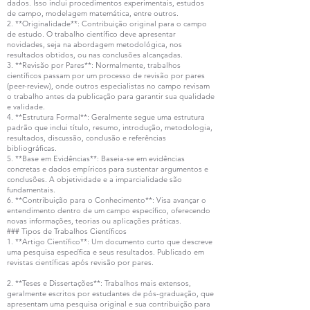
dados. Isso inclui procedimentos experimentais, estudos
de campo, modelagem matemática, entre outros.
2. **Originalidade**: Contribuição original para o campo
de estudo. O trabalho científico deve apresentar
novidades, seja na abordagem metodológica, nos
resultados obtidos, ou nas conclusões alcançadas.
3. **Revisão por Pares**: Normalmente, trabalhos
científicos passam por um processo de revisão por pares
(peer-review), onde outros especialistas no campo revisam
o trabalho antes da publicação para garantir sua qualidade
e validade.
4. **Estrutura Formal**: Geralmente segue uma estrutura
padrão que inclui título, resumo, introdução, metodologia,
resultados, discussão, conclusão e referências
bibliográficas.
5. **Base em Evidências**: Baseia-se em evidências
concretas e dados empíricos para sustentar argumentos e
conclusões. A objetividade e a imparcialidade são
fundamentais.
6. **Contribuição para o Conhecimento**: Visa avançar o
entendimento dentro de um campo específico, oferecendo
novas informações, teorias ou aplicações práticas.
### Tipos de Trabalhos Científicos
1. **Artigo Científico**: Um documento curto que descreve
uma pesquisa específica e seus resultados. Publicado em
revistas científicas após revisão por pares.
2. **Teses e Dissertações**: Trabalhos mais extensos,
geralmente escritos por estudantes de pós-graduação, que
apresentam uma pesquisa original e sua contribuição para