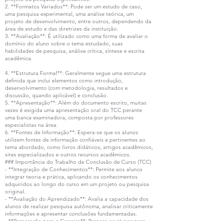
2. **Formatos Variados**: Pode ser um estudo de caso,
uma pesquisa experimental, uma análise teórica, um
projeto de desenvolvimento, entre outros, dependendo da
área de estudo e das diretrizes da instituição.
3. **Avaliação**: É utilizado como uma forma de avaliar o
domínio do aluno sobre o tema estudado, suas
habilidades de pesquisa, análise crítica, síntese e escrita
acadêmica.
4. **Estrutura Formal**: Geralmente segue uma estrutura
definida que inclui elementos como introdução,
desenvolvimento (com metodologia, resultados e
discussão, quando aplicável) e conclusão.
5. **Apresentação**: Além do documento escrito, muitas
vezes é exigida uma apresentação oral do TCC perante
uma banca examinadora, composta por professores
especialistas na área.
6. **Fontes de Informação**: Espera-se que os alunos
utilizem fontes de informação confiáveis e pertinentes ao
tema abordado, como livros didáticos, artigos acadêmicos,
sites especializados e outros recursos acadêmicos.
### Importância do Trabalho de Conclusão de Curso (TCC)
- **Integração de Conhecimentos**: Permite aos alunos
integrar teoria e prática, aplicando os conhecimentos
adquiridos ao longo do curso em um projeto ou pesquisa
original.
- **Avaliação do Aprendizado**: Avalia a capacidade dos
alunos de realizar pesquisa autônoma, analisar criticamente
informações e apresentar conclusões fundamentadas.