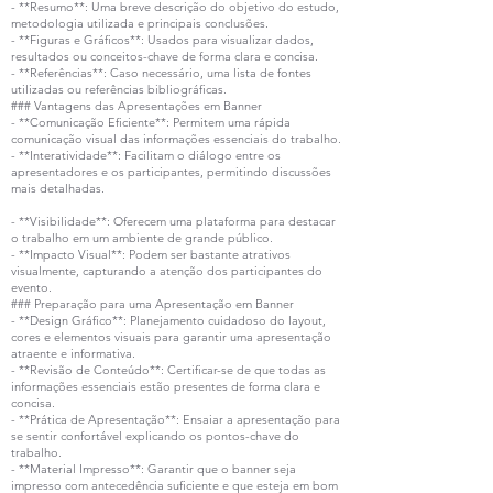
- **Resumo**: Uma breve descrição do objetivo do estudo,
metodologia utilizada e principais conclusões.
- **Figuras e Gráficos**: Usados para visualizar dados,
resultados ou conceitos-chave de forma clara e concisa.
- **Referências**: Caso necessário, uma lista de fontes
utilizadas ou referências bibliográficas.
### Vantagens das Apresentações em Banner
- **Comunicação Eficiente**: Permitem uma rápida
comunicação visual das informações essenciais do trabalho.
- **Interatividade**: Facilitam o diálogo entre os
apresentadores e os participantes, permitindo discussões
mais detalhadas.
- **Visibilidade**: Oferecem uma plataforma para destacar
o trabalho em um ambiente de grande público.
- **Impacto Visual**: Podem ser bastante atrativos
visualmente, capturando a atenção dos participantes do
evento.
### Preparação para uma Apresentação em Banner
- **Design Gráfico**: Planejamento cuidadoso do layout,
cores e elementos visuais para garantir uma apresentação
atraente e informativa.
- **Revisão de Conteúdo**: Certificar-se de que todas as
informações essenciais estão presentes de forma clara e
concisa.
- **Prática de Apresentação**: Ensaiar a apresentação para
se sentir confortável explicando os pontos-chave do
trabalho.
- **Material Impresso**: Garantir que o banner seja
impresso com antecedência suficiente e que esteja em bom