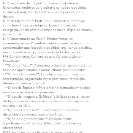
4. **Facilidade de Edição**: O PowerPoint oferece
ferramentas intuitivas para editar o conteúdo dos slides,
ajustar o layout, aplicar efeitos visuais e personalizar o
design.
5. **Interatividade**: Pode incluir elementos interativos
como hiperlinks para páginas da web, botões de
navegação, animações que respondem ao clique do mouse,
entre outros.
6. **Apresentação ao Vivo**: Normalmente, as
apresentações em PowerPoint são acompanhadas por um
apresentador que fala sobre os slides, explicando detalhes,
respondendo a perguntas e conduzindo discussões.
### Componentes Comuns de uma Apresentação em
PowerPoint
- **Slide de Título**: Apresenta o título da apresentação, o
nome do apresentador e outras informações relevantes.
- **Slide de Conteúdo**: Contém o corpo principal da
apresentação, organizado em seções como introdução,
desenvolvimento e conclusão.
- **Slides de Tópicos**: Para dividir o conteúdo em seções
menores e facilitar a compreensão.
- **Slides de Imagens e Gráficos**: Utilizados para ilustrar
dados, conceitos complexos ou visualizar informações de
maneira mais clara.
- **Slide de Conclusão**: Resume os pontos-chave
discutidos e apresenta conclusões finais.
- **Slide de Agradecimento**: Opcionalmente,
agradecimentos finais ao público, colaboradores ou
orientadores.
### Usos Comuns das Apresentações em PowerPoint