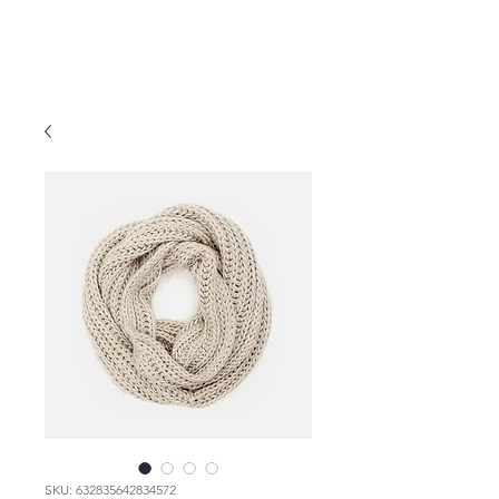
página principal
menu
SKU: 632835642834572