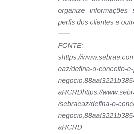
organize informações s
perfis dos clientes e ou
===
FONTE:
s
https://www.sebrae.com
eaz/defina-o-conceito-e-
negocio,88aaf3221b3
aRCRDhttps://www.sebra
/sebraeaz/defina-o-conc
negocio,88aaf3221b3
aRCRD