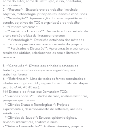
nome do autor, nome da instituição, curso, orientador,
entre outros.
2. **Resumo**: Síntese breve do trabalho, incluindo
objetivo, metodologia, principais resultados e conclusões.
3. **Introdução**: Apresentação do tema, importância do
estudo, objetivos do TCC e organização do trabalho.
4. **Desenvolvimento**:
- **Revisão da Literatura**: Discussão sobre o estado da
arte e revisão crítica da literatura relevante.
- **Metodologia**: Descrição detalhada dos métodos
utilizados na pesquisa ou desenvolvimento do projeto.
- **Resultados e Discussão**: Apresentação e análise dos
resultados obtidos, relacionando-os com a literatura
revisada.
5. **Conclusão**: Síntese dos principais achados do
trabalho, conclusões alcançadas e sugestões para
trabalhos futuros.
6. **Referências**: Lista de todas as fontes consultadas e
citadas ao longo do TCC, seguindo um formato de citação
padrão (APA, ABNT, etc.).
### Exemplo de Áreas que Demandam TCCs
- **Ciências Sociais**: Estudos de caso, análises históricas,
pesquisas qualitativas.
- **Ciências Exatas e Tecnológicas**: Projetos
experimentais, desenvolvimento de softwares, análises
estatísticas.
- **Ciências da Saúde**: Estudos epidemiológicos,
revisões sistemáticas, análises clínicas.
- **Artes e Humanidades**: Análises literárias, projetos