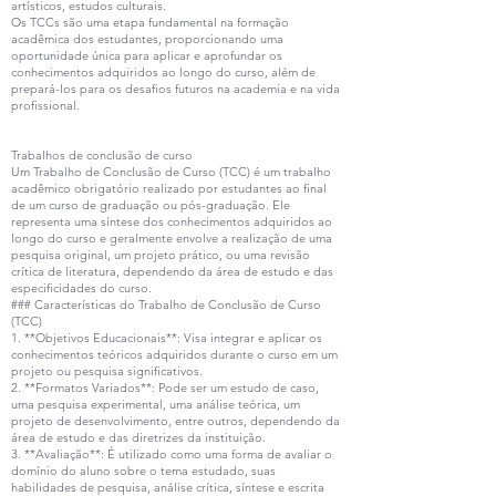
artísticos, estudos culturais.
Os TCCs são uma etapa fundamental na formação
acadêmica dos estudantes, proporcionando uma
oportunidade única para aplicar e aprofundar os
conhecimentos adquiridos ao longo do curso, além de
prepará-los para os desafios futuros na academia e na vida
profissional.
Trabalhos de conclusão de curso
Um Trabalho de Conclusão de Curso (TCC) é um trabalho
acadêmico obrigatório realizado por estudantes ao final
de um curso de graduação ou pós-graduação. Ele
representa uma síntese dos conhecimentos adquiridos ao
longo do curso e geralmente envolve a realização de uma
pesquisa original, um projeto prático, ou uma revisão
crítica de literatura, dependendo da área de estudo e das
especificidades do curso.
### Características do Trabalho de Conclusão de Curso
(TCC)
1. **Objetivos Educacionais**: Visa integrar e aplicar os
conhecimentos teóricos adquiridos durante o curso em um
projeto ou pesquisa significativos.
2. **Formatos Variados**: Pode ser um estudo de caso,
uma pesquisa experimental, uma análise teórica, um
projeto de desenvolvimento, entre outros, dependendo da
área de estudo e das diretrizes da instituição.
3. **Avaliação**: É utilizado como uma forma de avaliar o
domínio do aluno sobre o tema estudado, suas
habilidades de pesquisa, análise crítica, síntese e escrita