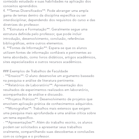
conteúdo estudado e suas habilidades na aplicação dos
conceitos aprendidos.
4. **Temas Diversificados**: Pode abranger uma ampla
gama de temas dentro da disciplina específica ou ser
interdisciplinar, dependendo dos requisitos do curso e das
diretrizes do professor.
5. **Estrutura e Formatação**: Geralmente segue uma
estrutura definida pelo professor, que pode incluir
introdução, desenvolvimento, conclusão, referências
bibliográficas, entre outros elementos.
6. **Fontes de Informação**: Espera-se que os alunos
utilizem fontes de informação confiáveis e pertinentes ao
tema abordado, como livros didáticos, artigos acadêmicos,
sites especializados e outros recursos acadêmicos.
### Exemplos de Trabalhos de Faculdade
- **Ensaios**: O aluno desenvolve um argumento baseado
na pesquisa e análise de literatura pertinente.
- **Relatórios de Laboratório**: Apresentação dos
resultados de experimentos realizados em laboratório,
acompanhados de análise e discussão.
- **Projetos Práticos**: Desenvolvimento de projetos que
envolvem aplicação prática de conhecimentos adquiridos.
- **Monografias**: Trabalhos mais extensos que exigem
uma pesquisa mais aprofundada e uma análise crítica sobre
um tema específico.
- **Apresentações**: Além do trabalho escrito, os alunos
podem ser solicitados a apresentar seus trabalhos
oralmente, compartilhando suas descobertas e conclusões
com os colegas e o professor.