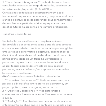
4. **Referências Bibliográficas**: Lista de todas as fontes
consultadas e citadas ao longo do trabalho, seguindo um
formato de citação padrão (APA, ABNT, etc.).
Os trabalhos de faculdade desempenham um papel
fundamental no processo educacional, proporcionando aos
alunos a oportunidade de aprofundar seus conhecimentos,
desenvolver competências críticas e preparar-se para
desafios futuros na academia e na carreira profissional.
Trabalhos Universitários
Um trabalho universitário é um projeto acadêmico
desenvolvido por estudantes como parte de seus estudos
em uma universidade. Esse tipo de trabalho pode englobar
uma variedade de formatos e objetivos, dependendo da
disciplina, do nível de estudo e das diretrizes do curso. A
principal finalidade de um trabalho universitário é
promover o aprendizado dos alunos, incentivando-os a
aplicar teorias aprendidas em sala de aula, realizar
pesquisas, analisar informações e apresentar conclusões
baseadas em evidências.
### Características de um Trabalho Universitário
1. **Formatos Diversificados**: Pode ser um ensaio, uma
pesquisa bibliográfica, um relatório de laboratório, um
projeto prático, uma monografia, entre outros.
2. **Objetivos Educacionais**: Visa aprofundar o
conhecimento sobre um tema específico estudado durante
o curso.
3. **Avaliação**: É utilizado como uma forma de avaliar o
entendimento do aluno sobre o conteúdo estudado e suas