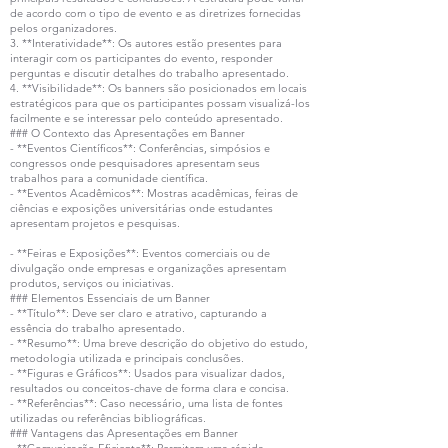
de acordo com o tipo de evento e as diretrizes fornecidas
pelos organizadores.
3. **Interatividade**: Os autores estão presentes para
interagir com os participantes do evento, responder
perguntas e discutir detalhes do trabalho apresentado.
4. **Visibilidade**: Os banners são posicionados em locais
estratégicos para que os participantes possam visualizá-los
facilmente e se interessar pelo conteúdo apresentado.
### O Contexto das Apresentações em Banner
- **Eventos Científicos**: Conferências, simpósios e
congressos onde pesquisadores apresentam seus
trabalhos para a comunidade científica.
- **Eventos Acadêmicos**: Mostras acadêmicas, feiras de
ciências e exposições universitárias onde estudantes
apresentam projetos e pesquisas.
- **Feiras e Exposições**: Eventos comerciais ou de
divulgação onde empresas e organizações apresentam
produtos, serviços ou iniciativas.
### Elementos Essenciais de um Banner
- **Título**: Deve ser claro e atrativo, capturando a
essência do trabalho apresentado.
- **Resumo**: Uma breve descrição do objetivo do estudo,
metodologia utilizada e principais conclusões.
- **Figuras e Gráficos**: Usados para visualizar dados,
resultados ou conceitos-chave de forma clara e concisa.
- **Referências**: Caso necessário, uma lista de fontes
utilizadas ou referências bibliográficas.
### Vantagens das Apresentações em Banner