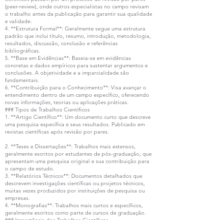
(peer-review), onde outros especialistas no campo revisam
o trabalho antes da publicação para garantir sua qualidade
e validade.
4. **Estrutura Formal**: Geralmente segue uma estrutura
padrão que inclui título, resumo, introdução, metodologia,
resultados, discussão, conclusão e referências
bibliográficas.
5. **Base em Evidências**: Baseia-se em evidências
concretas e dados empíricos para sustentar argumentos e
conclusões. A objetividade e a imparcialidade são
fundamentais.
6. **Contribuição para o Conhecimento**: Visa avançar o
entendimento dentro de um campo específico, oferecendo
novas informações, teorias ou aplicações práticas.
### Tipos de Trabalhos Científicos
1. **Artigo Científico**: Um documento curto que descreve
uma pesquisa específica e seus resultados. Publicado em
revistas científicas após revisão por pares.
2. **Teses e Dissertações**: Trabalhos mais extensos,
geralmente escritos por estudantes de pós-graduação, que
apresentam uma pesquisa original e sua contribuição para
o campo de estudo.
3. **Relatórios Técnicos**: Documentos detalhados que
descrevem investigações científicas ou projetos técnicos,
muitas vezes produzidos por instituições de pesquisa ou
empresas.
4. **Monografias**: Trabalhos mais curtos e específicos,
geralmente escritos como parte de cursos de graduação.