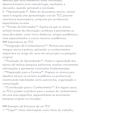
definida que inclui elementos como introdução,
desenvolvimento (com metodologia, resultados e
discussão, quando aplicável) e conclusão.
5. **Apresentação**: Além do documento escrito, muitas
vezes é exigida uma apresentação oral do TCC perante
uma banca examinadora, composta por professores
especialistas na área.
6. **Fontes de Informação**: Espera-se que os alunos
utilizem fontes de informação confiáveis e pertinentes ao
tema abordado, como livros didáticos, artigos acadêmicos,
sites especializados e outros recursos acadêmicos.
### Importância do TCC
- **Integração de Conhecimentos**: Permite aos alunos
integrar teoria e prática, aplicando os conhecimentos
adquiridos ao longo do curso em um projeto ou pesquisa
original.
- **Avaliação do Aprendizado**: Avalia a capacidade dos
alunos de realizar pesquisa autônoma, analisar criticamente
informações e apresentar conclusões fundamentadas.
- **Preparação para a Carreira**: Prepara os alunos para
desafios futuros na carreira acadêmica ou profissional,
incentivando habilidades como autonomia, organização e
comunicação.
- **Contribuição para o Conhecimento**: Em alguns casos,
os TCCs podem contribuir para o avanço do conhecimento
em uma área específica, especialmente se envolverem
pesquisa original ou inovação.
### Exemplo de Estrutura de um TCC
1. **Capa**: Inclui informações como título do trabalho,