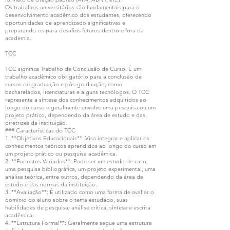
Os trabalhos universitários são fundamentais para o
desenvolvimento acadêmico dos estudantes, oferecendo
oportunidades de aprendizado significativas e
preparando-os para desafios futuros dentro e fora da
academia.
TCC
TCC significa Trabalho de Conclusão de Curso. É um
trabalho acadêmico obrigatório para a conclusão de
cursos de graduação e pós-graduação, como
bacharelados, licenciaturas e alguns tecnólogos. O TCC
representa a síntese dos conhecimentos adquiridos ao
longo do curso e geralmente envolve uma pesquisa ou um
projeto prático, dependendo da área de estudo e das
diretrizes da instituição.
### Características do TCC
1. **Objetivos Educacionais**: Visa integrar e aplicar os
conhecimentos teóricos aprendidos ao longo do curso em
um projeto prático ou pesquisa acadêmica.
2. **Formatos Variados**: Pode ser um estudo de caso,
uma pesquisa bibliográfica, um projeto experimental, uma
análise teórica, entre outros, dependendo da área de
estudo e das normas da instituição.
3. **Avaliação**: É utilizado como uma forma de avaliar o
domínio do aluno sobre o tema estudado, suas
habilidades de pesquisa, análise crítica, síntese e escrita
acadêmica.
4. **Estrutura Formal**: Geralmente segue uma estrutura