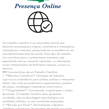
Presença Online
Um trabalho científico é um documento formal que
descreve uma pesquisa original, sistemática e investigativa
realizada por cientistas, pesquisadores ou acadêmicos em
uma determinada área de estudo. Esse tipo de trabalho
visa contribuir para o conhecimento existente, seja
expandindo teorias, testando hipóteses, ou oferecendo
novas interpretações de fenômenos naturais, sociais ou
técnicos.
### Características de um Trabalho Científico
1. **Métodos Científicos**: Utilização de métodos
rigorosos e sistemáticos para coletar, analisar e interpretar
dados. Isso inclui procedimentos experimentais, estudos
de campo, modelagem matemática, entre outros.
2. **Originalidade**: Contribuição original para o campo
de estudo. O trabalho científico deve apresentar
novidades, seja na abordagem metodológica, nos
resultados obtidos, ou nas conclusões alcançadas.
3. **Revisão por Pares**: Normalmente, trabalhos
científicos passam por um processo de revisão por pares