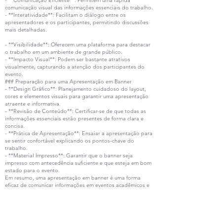
- **Comunicação Eficiente**: Permitem uma rápida
comunicação visual das informações essenciais do trabalho.
- **Interatividade**: Facilitam o diálogo entre os
apresentadores e os participantes, permitindo discussões
mais detalhadas.
- **Visibilidade**: Oferecem uma plataforma para destacar
o trabalho em um ambiente de grande público.
- **Impacto Visual**: Podem ser bastante atrativos
visualmente, capturando a atenção dos participantes do
evento.
### Preparação para uma Apresentação em Banner
- **Design Gráfico**: Planejamento cuidadoso do layout,
cores e elementos visuais para garantir uma apresentação
atraente e informativa.
- **Revisão de Conteúdo**: Certificar-se de que todas as
informações essenciais estão presentes de forma clara e
concisa.
- **Prática de Apresentação**: Ensaiar a apresentação para
se sentir confortável explicando os pontos-chave do
trabalho.
- **Material Impresso**: Garantir que o banner seja
impresso com antecedência suficiente e que esteja em bom
estado para o evento.
Em resumo, uma apresentação em banner é uma forma
eficaz de comunicar informações em eventos acadêmicos e
científicos, utilizando um formato visualmente atrativo e
interativo para compartilhar os principais aspectos de um
trabalho de pesquisa ou projeto.