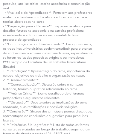
pesquisa, análise crítica, escrita acadêmica e comunicação
oral.
- **Avaliação do Aprendizado**: Permitem aos professores
avaliar o entendimento dos alunos sobre os conceitos e
teorias abordadas no curso.
- **Preparação para a Carreira**: Preparam os alunos para
desafios futuros na academia e na carreira profissional,
incentivando a autonomia e a responsabilidade no
processo de aprendizado.
- **Contribuição para o Conhecimento**: Em alguns casos,
os trabalhos universitários podem contribuir para o avanço
do conhecimento em uma determinada área, especialmente
se forem realizadas pesquisas originais ou inovadoras.
### Exemplo de Estrutura de um Trabalho Universitário
(Ensaio)
1. **Introdução**: Apresentação do tema, importância do
estudo, objetivos do trabalho e organização do texto.
2. **Desenvolvimento**:
- **Contextualização**: Discussão sobre o contexto
histórico, teórico ou prático relacionado ao tema.
- **Análise Crítica**: Exame detalhado de diferentes
perspectivas e argumentos relevantes.
- **Discussão**: Debate sobre as implicações do tema
abordado, suas ramificações e possíveis soluções.
3. **Conclusão**: Síntese dos principais pontos discutidos,
apresentação de conclusões e sugestões para pesquisas
futuras.
4. **Referências Bibliográficas**: Lista de todas as fontes
consultadas e citadas ao longo do trabalho, seguindo um
formato de citação padrão (APA, ABNT, etc.).