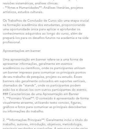
revisões sistemáticas, análises clínicas.
- **Artes e Humanidades**: Análises literárias, projetos
artísticos, estudos culturais.
Os Trabalhos de Conclusão de Curso são uma etapa crucial
na formação acadêmica dos estudantes, proporcionando
uma oportunidade única para aplicar e aprofundar os
conhecimentos adquiridos ao longo do curso, além de
prepará-los para os desafios futuros na academia e na vida
profissional.
Apresentações em banner
Uma apresentação em banner refere-se a uma forma de
apresentar informações, geralmente em eventos
acadêmicos ou científicos, onde os participantes utilizam
um banner impresso para comunicar os principais pontos
de seu trabalho de pesquisa, projeto ou estudo. Esses
banners são geralmente colocados em suportes verticais,
chamados de "stands", onde os participantes podem
exibi-los e discuti-los com outros participantes do evento.
### Características de uma Apresentação em Banner
1. **Formato Visual**: O conteúdo é apresentado de forma
visualmente atraente, utilizando texto conciso, figuras,
gráficos e fotos para comunicar as principais descobertas
ou informações do trabalho.
2. **Informações Principais**: Geralmente inclui o título do
trabalho, autores, introdução, objetivos, metodologia,
principais resultados e conclusões. A estrutura pode variar