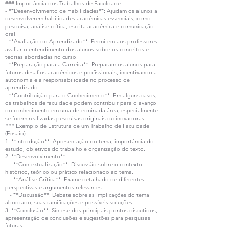
### Importância dos Trabalhos de Faculdade
- **Desenvolvimento de Habilidades**: Ajudam os alunos a
desenvolverem habilidades acadêmicas essenciais, como
pesquisa, análise crítica, escrita acadêmica e comunicação
oral.
- **Avaliação do Aprendizado**: Permitem aos professores
avaliar o entendimento dos alunos sobre os conceitos e
teorias abordadas no curso.
- **Preparação para a Carreira**: Preparam os alunos para
futuros desafios acadêmicos e profissionais, incentivando a
autonomia e a responsabilidade no processo de
aprendizado.
- **Contribuição para o Conhecimento**: Em alguns casos,
os trabalhos de faculdade podem contribuir para o avanço
do conhecimento em uma determinada área, especialmente
se forem realizadas pesquisas originais ou inovadoras.
### Exemplo de Estrutura de um Trabalho de Faculdade
(Ensaio)
1. **Introdução**: Apresentação do tema, importância do
estudo, objetivos do trabalho e organização do texto.
2. **Desenvolvimento**:
- **Contextualização**: Discussão sobre o contexto
histórico, teórico ou prático relacionado ao tema.
- **Análise Crítica**: Exame detalhado de diferentes
perspectivas e argumentos relevantes.
- **Discussão**: Debate sobre as implicações do tema
abordado, suas ramificações e possíveis soluções.
3. **Conclusão**: Síntese dos principais pontos discutidos,
apresentação de conclusões e sugestões para pesquisas
futuras.