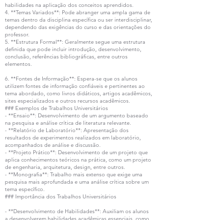
habilidades na aplicação dos conceitos aprendidos.
4. **Temas Variados**: Pode abranger uma ampla gama de
temas dentro da disciplina específica ou ser interdisciplinar,
dependendo das exigências do curso e das orientações do
professor.
5. **Estrutura Formal**: Geralmente segue uma estrutura
definida que pode incluir introdução, desenvolvimento,
conclusão, referências bibliográficas, entre outros
elementos.
6. **Fontes de Informação**: Espera-se que os alunos
utilizem fontes de informação confiáveis e pertinentes ao
tema abordado, como livros didáticos, artigos acadêmicos,
sites especializados e outros recursos acadêmicos.
### Exemplos de Trabalhos Universitários
- **Ensaio**: Desenvolvimento de um argumento baseado
na pesquisa e análise crítica de literatura relevante.
- **Relatório de Laboratório**: Apresentação dos
resultados de experimentos realizados em laboratório,
acompanhados de análise e discussão.
- **Projeto Prático**: Desenvolvimento de um projeto que
aplica conhecimentos teóricos na prática, como um projeto
de engenharia, arquitetura, design, entre outros.
- **Monografia**: Trabalho mais extenso que exige uma
pesquisa mais aprofundada e uma análise crítica sobre um
tema específico.
### Importância dos Trabalhos Universitários
- **Desenvolvimento de Habilidades**: Auxiliam os alunos
a desenvolverem habilidades acadêmicas essenciais, como