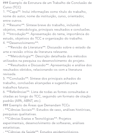
### Exemplo de Estrutura de um Trabalho de Conclusão de
Curso (TCC)
1. **Capa**: Inclui informações como título do trabalho,
nome do autor, nome da instituição, curso, orientador,
entre outros.
2. **Resumo**: Síntese breve do trabalho, incluindo
objetivo, metodologia, principais resultados e conclusões.
3. **Introdução**: Apresentação do tema, importância do
estudo, objetivos do TCC e organização do trabalho.
4. **Desenvolvimento**:
- **Revisão da Literatura**: Discussão sobre o estado da
arte e revisão crítica da literatura relevante.
- **Metodologia**: Descrição detalhada dos métodos
utilizados na pesquisa ou desenvolvimento do projeto.
- **Resultados e Discussão**: Apresentação e análise dos
resultados obtidos, relacionando-os com a literatura
revisada.
5. **Conclusão**: Síntese dos principais achados do
trabalho, conclusões alcançadas e sugestões para
trabalhos futuros.
6. **Referências**: Lista de todas as fontes consultadas e
citadas ao longo do TCC, seguindo um formato de citação
padrão (APA, ABNT, etc.).
### Exemplo de Áreas que Demandam TCCs
- **Ciências Sociais**: Estudos de caso, análises históricas,
pesquisas qualitativas.
- **Ciências Exatas e Tecnológicas**: Projetos
experimentais, desenvolvimento de softwares, análises
estatísticas.
- **Ciências da Saúde**: Estudos epidemiológicos,