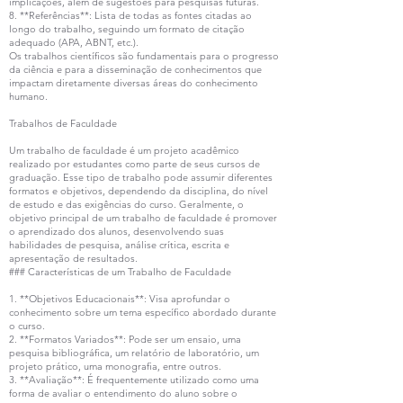
implicações, além de sugestões para pesquisas futuras.
8. **Referências**: Lista de todas as fontes citadas ao
longo do trabalho, seguindo um formato de citação
adequado (APA, ABNT, etc.).
Os trabalhos científicos são fundamentais para o progresso
da ciência e para a disseminação de conhecimentos que
impactam diretamente diversas áreas do conhecimento
humano.
Trabalhos de Faculdade
Um trabalho de faculdade é um projeto acadêmico
realizado por estudantes como parte de seus cursos de
graduação. Esse tipo de trabalho pode assumir diferentes
formatos e objetivos, dependendo da disciplina, do nível
de estudo e das exigências do curso. Geralmente, o
objetivo principal de um trabalho de faculdade é promover
o aprendizado dos alunos, desenvolvendo suas
habilidades de pesquisa, análise crítica, escrita e
apresentação de resultados.
### Características de um Trabalho de Faculdade
1. **Objetivos Educacionais**: Visa aprofundar o
conhecimento sobre um tema específico abordado durante
o curso.
2. **Formatos Variados**: Pode ser um ensaio, uma
pesquisa bibliográfica, um relatório de laboratório, um
projeto prático, uma monografia, entre outros.
3. **Avaliação**: É frequentemente utilizado como uma
forma de avaliar o entendimento do aluno sobre o