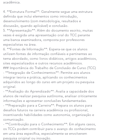
acadêmica.
4. **Estrutura Formal**: Geralmente segue uma estrutura
definida que inclui elementos como introdução,
desenvolvimento (com metodologia, resultados e
discussão, quando aplicável) e conclusão.
5. **Apresentação**: Além do documento escrito, muitas
vezes é exigida uma apresentação oral do TCC perante
uma banca examinadora, composta por professores
especialistas na área.
6. **Fontes de Informação**: Espera-se que os alunos
utilizem fontes de informação confiáveis e pertinentes ao
tema abordado, como livros didáticos, artigos acadêmicos,
sites especializados e outros recursos acadêmicos.
### Importância do Trabalho de Conclusão de Curso (TCC)
- **Integração de Conhecimentos**: Permite aos alunos
integrar teoria e prática, aplicando os conhecimentos
adquiridos ao longo do curso em um projeto ou pesquisa
original.
- **Avaliação do Aprendizado**: Avalia a capacidade dos
alunos de realizar pesquisa autônoma, analisar criticamente
informações e apresentar conclusões fundamentadas.
- **Preparação para a Carreira**: Prepara os alunos para
desafios futuros na carreira acadêmica ou profissional,
incentivando habilidades como autonomia, organização e
comunicação.
- **Contribuição para o Conhecimento**: Em alguns casos,
os TCCs podem contribuir para o avanço do conhecimento
em uma área específica, especialmente se envolverem
pesquisa original ou inovação.