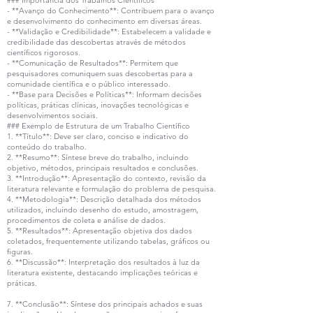
### Importância dos Trabalhos Científicos
- **Avanço do Conhecimento**: Contribuem para o avanço
e desenvolvimento do conhecimento em diversas áreas.
- **Validação e Credibilidade**: Estabelecem a validade e
credibilidade das descobertas através de métodos
científicos rigorosos.
- **Comunicação de Resultados**: Permitem que
pesquisadores comuniquem suas descobertas para a
comunidade científica e o público interessado.
- **Base para Decisões e Políticas**: Informam decisões
políticas, práticas clínicas, inovações tecnológicas e
desenvolvimentos sociais.
### Exemplo de Estrutura de um Trabalho Científico
1. **Título**: Deve ser claro, conciso e indicativo do
conteúdo do trabalho.
2. **Resumo**: Síntese breve do trabalho, incluindo
objetivo, métodos, principais resultados e conclusões.
3. **Introdução**: Apresentação do contexto, revisão da
literatura relevante e formulação do problema de pesquisa.
4. **Metodologia**: Descrição detalhada dos métodos
utilizados, incluindo desenho do estudo, amostragem,
procedimentos de coleta e análise de dados.
5. **Resultados**: Apresentação objetiva dos dados
coletados, frequentemente utilizando tabelas, gráficos ou
figuras.
6. **Discussão**: Interpretação dos resultados à luz da
literatura existente, destacando implicações teóricas e
práticas.
7. **Conclusão**: Síntese dos principais achados e suas