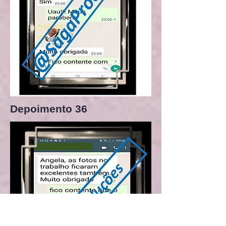
Depoimento 36