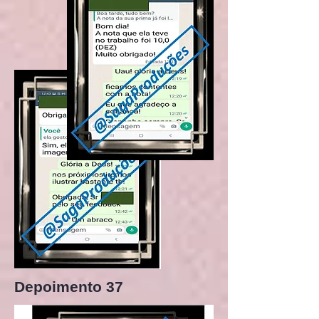
Depoimento 37