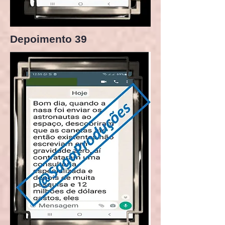
Depoimento 39