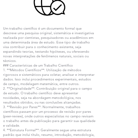
Um trabalho científico é um documento formal que
descreve uma pesquisa original, sistemática e investigativa
realizada por cientistas, pesquisadores ou acadêmicos em
uma determinada área de estudo. Esse tipo de trabalho
visa contribuir para o conhecimento existente, seja
expandindo teorias, testando hipóteses, ou oferecendo
novas interpretações de fenômenos naturais, sociais ou
técnicos.
### Características de um Trabalho Científico
1. **Métodos Científicos**: Utilização de métodos
rigorosos e sistemáticos para coletar, analisar e interpretar
dados. Isso inclui procedimentos experimentais, estudos
de campo, modelagem matemática, entre outros.
2. **Originalidade**: Contribuição original para o campo
de estudo. O trabalho científico deve apresentar
novidades, seja na abordagem metodológica, nos
resultados obtidos, ou nas conclusões alcançadas.
3. **Revisão por Pares**: Normalmente, trabalhos
científicos passam por um processo de revisão por pares
(peer-review), onde outros especialistas no campo revisam
o trabalho antes da publicação para garantir sua qualidade
e validade.
4. **Estrutura Formal**: Geralmente segue uma estrutura
padrão que inclui título, resumo, introdução, metodologia,