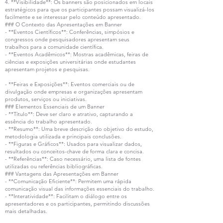
4. **Visibilidade**: Os banners são posicionados em locais
estratégicos para que os participantes possam visualizá-los
facilmente e se interessar pelo conteúdo apresentado.
### O Contexto das Apresentações em Banner
- **Eventos Científicos**: Conferências, simpósios e
congressos onde pesquisadores apresentam seus
trabalhos para a comunidade científica.
- **Eventos Acadêmicos**: Mostras acadêmicas, feiras de
ciências e exposições universitárias onde estudantes
apresentam projetos e pesquisas.
- **Feiras e Exposições**: Eventos comerciais ou de
divulgação onde empresas e organizações apresentam
produtos, serviços ou iniciativas.
### Elementos Essenciais de um Banner
- **Título**: Deve ser claro e atrativo, capturando a
essência do trabalho apresentado.
- **Resumo**: Uma breve descrição do objetivo do estudo,
metodologia utilizada e principais conclusões.
- **Figuras e Gráficos**: Usados para visualizar dados,
resultados ou conceitos-chave de forma clara e concisa.
- **Referências**: Caso necessário, uma lista de fontes
utilizadas ou referências bibliográficas.
### Vantagens das Apresentações em Banner
- **Comunicação Eficiente**: Permitem uma rápida
comunicação visual das informações essenciais do trabalho.
- **Interatividade**: Facilitam o diálogo entre os
apresentadores e os participantes, permitindo discussões
mais detalhadas.