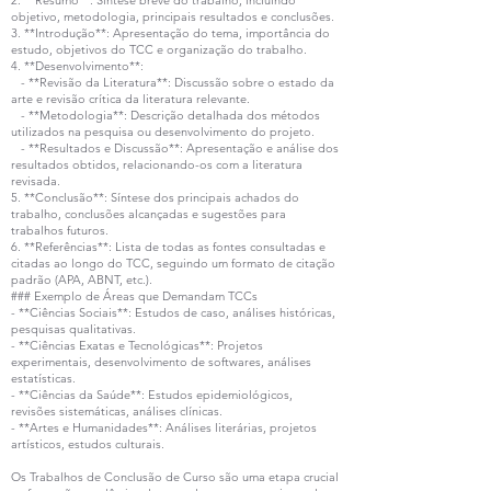
2. **Resumo**: Síntese breve do trabalho, incluindo
objetivo, metodologia, principais resultados e conclusões.
3. **Introdução**: Apresentação do tema, importância do
estudo, objetivos do TCC e organização do trabalho.
4. **Desenvolvimento**:
- **Revisão da Literatura**: Discussão sobre o estado da
arte e revisão crítica da literatura relevante.
- **Metodologia**: Descrição detalhada dos métodos
utilizados na pesquisa ou desenvolvimento do projeto.
- **Resultados e Discussão**: Apresentação e análise dos
resultados obtidos, relacionando-os com a literatura
revisada.
5. **Conclusão**: Síntese dos principais achados do
trabalho, conclusões alcançadas e sugestões para
trabalhos futuros.
6. **Referências**: Lista de todas as fontes consultadas e
citadas ao longo do TCC, seguindo um formato de citação
padrão (APA, ABNT, etc.).
### Exemplo de Áreas que Demandam TCCs
- **Ciências Sociais**: Estudos de caso, análises históricas,
pesquisas qualitativas.
- **Ciências Exatas e Tecnológicas**: Projetos
experimentais, desenvolvimento de softwares, análises
estatísticas.
- **Ciências da Saúde**: Estudos epidemiológicos,
revisões sistemáticas, análises clínicas.
- **Artes e Humanidades**: Análises literárias, projetos
artísticos, estudos culturais.
Os Trabalhos de Conclusão de Curso são uma etapa crucial