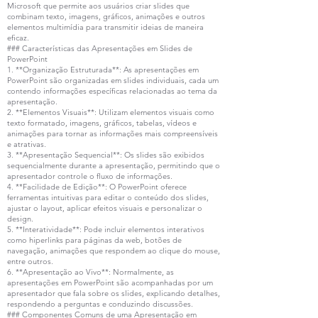
Microsoft que permite aos usuários criar slides que
combinam texto, imagens, gráficos, animações e outros
elementos multimídia para transmitir ideias de maneira
eficaz.
### Características das Apresentações em Slides de
PowerPoint
1. **Organização Estruturada**: As apresentações em
PowerPoint são organizadas em slides individuais, cada um
contendo informações específicas relacionadas ao tema da
apresentação.
2. **Elementos Visuais**: Utilizam elementos visuais como
texto formatado, imagens, gráficos, tabelas, vídeos e
animações para tornar as informações mais compreensíveis
e atrativas.
3. **Apresentação Sequencial**: Os slides são exibidos
sequencialmente durante a apresentação, permitindo que o
apresentador controle o fluxo de informações.
4. **Facilidade de Edição**: O PowerPoint oferece
ferramentas intuitivas para editar o conteúdo dos slides,
ajustar o layout, aplicar efeitos visuais e personalizar o
design.
5. **Interatividade**: Pode incluir elementos interativos
como hiperlinks para páginas da web, botões de
navegação, animações que respondem ao clique do mouse,
entre outros.
6. **Apresentação ao Vivo**: Normalmente, as
apresentações em PowerPoint são acompanhadas por um
apresentador que fala sobre os slides, explicando detalhes,
respondendo a perguntas e conduzindo discussões.
### Componentes Comuns de uma Apresentação em