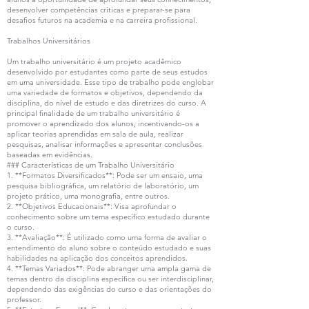
desenvolver competências críticas e preparar-se para
desafios futuros na academia e na carreira profissional.
Trabalhos Universitários
Um trabalho universitário é um projeto acadêmico
desenvolvido por estudantes como parte de seus estudos
em uma universidade. Esse tipo de trabalho pode englobar
uma variedade de formatos e objetivos, dependendo da
disciplina, do nível de estudo e das diretrizes do curso. A
principal finalidade de um trabalho universitário é
promover o aprendizado dos alunos, incentivando-os a
aplicar teorias aprendidas em sala de aula, realizar
pesquisas, analisar informações e apresentar conclusões
baseadas em evidências.
### Características de um Trabalho Universitário
1. **Formatos Diversificados**: Pode ser um ensaio, uma
pesquisa bibliográfica, um relatório de laboratório, um
projeto prático, uma monografia, entre outros.
2. **Objetivos Educacionais**: Visa aprofundar o
conhecimento sobre um tema específico estudado durante
o curso.
3. **Avaliação**: É utilizado como uma forma de avaliar o
entendimento do aluno sobre o conteúdo estudado e suas
habilidades na aplicação dos conceitos aprendidos.
4. **Temas Variados**: Pode abranger uma ampla gama de
temas dentro da disciplina específica ou ser interdisciplinar,
dependendo das exigências do curso e das orientações do
professor.