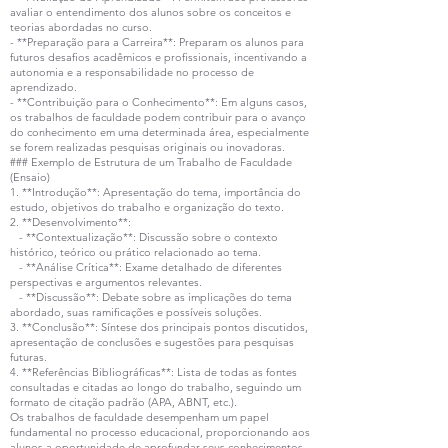
avaliar o entendimento dos alunos sobre os conceitos e
teorias abordadas no curso.
- **Preparação para a Carreira**: Preparam os alunos para
futuros desafios acadêmicos e profissionais, incentivando a
autonomia e a responsabilidade no processo de
aprendizado.
- **Contribuição para o Conhecimento**: Em alguns casos,
os trabalhos de faculdade podem contribuir para o avanço
do conhecimento em uma determinada área, especialmente
se forem realizadas pesquisas originais ou inovadoras.
### Exemplo de Estrutura de um Trabalho de Faculdade
(Ensaio)
1. **Introdução**: Apresentação do tema, importância do
estudo, objetivos do trabalho e organização do texto.
2. **Desenvolvimento**:
- **Contextualização**: Discussão sobre o contexto
histórico, teórico ou prático relacionado ao tema.
- **Análise Crítica**: Exame detalhado de diferentes
perspectivas e argumentos relevantes.
- **Discussão**: Debate sobre as implicações do tema
abordado, suas ramificações e possíveis soluções.
3. **Conclusão**: Síntese dos principais pontos discutidos,
apresentação de conclusões e sugestões para pesquisas
futuras.
4. **Referências Bibliográficas**: Lista de todas as fontes
consultadas e citadas ao longo do trabalho, seguindo um
formato de citação padrão (APA, ABNT, etc.).
Os trabalhos de faculdade desempenham um papel
fundamental no processo educacional, proporcionando aos
alunos a oportunidade de aprofundar seus conhecimentos,