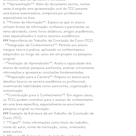
5. **Apresentação**: Além do documento escrito, muitas
vezes é exigida uma apresentação oral do TCC perante
uma banca examinadora, composta por professores
especialistas na área.
6. **Fontes de Informação**: Espera-se que os alunos
utilizem fontes de informação confiáveis e pertinentes ao
tema abordado, como livros didáticos, artigos acadêmicos,
sites especializados e outros recursos acadêmicos.
### Importância do Trabalho de Conclusão de Curso (TCC)
- **Integração de Conhecimentos**: Permite aos alunos
integrar teoria e prática, aplicando os conhecimentos
adquiridos ao longo do curso em um projeto ou pesquisa
original.
- **Avaliação do Aprendizado**: Avalia a capacidade dos
alunos de realizar pesquisa autônoma, analisar criticamente
informações e apresentar conclusões fundamentadas.
- **Preparação para a Carreira**: Prepara os alunos para
desafios futuros na carreira acadêmica ou profissional,
incentivando habilidades como autonomia, organização e
comunicação.
- **Contribuição para o Conhecimento**: Em alguns casos,
os TCCs podem contribuir para o avanço do conhecimento
em uma área específica, especialmente se envolverem
pesquisa original ou inovação.
### Exemplo de Estrutura de um Trabalho de Conclusão de
Curso (TCC)
1. **Capa**: Inclui informações como título do trabalho,
nome do autor, nome da instituição, curso, orientador,
entre outros.