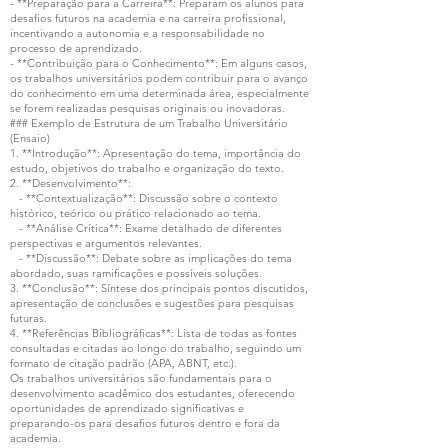
- **Preparação para a Carreira**: Preparam os alunos para
desafios futuros na academia e na carreira profissional,
incentivando a autonomia e a responsabilidade no
processo de aprendizado.
- **Contribuição para o Conhecimento**: Em alguns casos,
os trabalhos universitários podem contribuir para o avanço
do conhecimento em uma determinada área, especialmente
se forem realizadas pesquisas originais ou inovadoras.
### Exemplo de Estrutura de um Trabalho Universitário
(Ensaio)
1. **Introdução**: Apresentação do tema, importância do
estudo, objetivos do trabalho e organização do texto.
2. **Desenvolvimento**:
- **Contextualização**: Discussão sobre o contexto
histórico, teórico ou prático relacionado ao tema.
- **Análise Crítica**: Exame detalhado de diferentes
perspectivas e argumentos relevantes.
- **Discussão**: Debate sobre as implicações do tema
abordado, suas ramificações e possíveis soluções.
3. **Conclusão**: Síntese dos principais pontos discutidos,
apresentação de conclusões e sugestões para pesquisas
futuras.
4. **Referências Bibliográficas**: Lista de todas as fontes
consultadas e citadas ao longo do trabalho, seguindo um
formato de citação padrão (APA, ABNT, etc.).
Os trabalhos universitários são fundamentais para o
desenvolvimento acadêmico dos estudantes, oferecendo
oportunidades de aprendizado significativas e
preparando-os para desafios futuros dentro e fora da
academia.