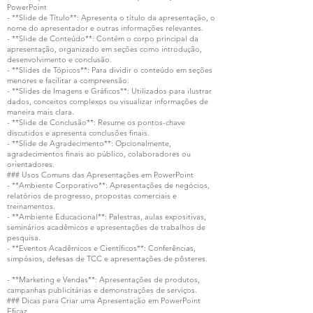
PowerPoint
- **Slide de Título**: Apresenta o título da apresentação, o
nome do apresentador e outras informações relevantes.
- **Slide de Conteúdo**: Contém o corpo principal da
apresentação, organizado em seções como introdução,
desenvolvimento e conclusão.
- **Slides de Tópicos**: Para dividir o conteúdo em seções
menores e facilitar a compreensão.
- **Slides de Imagens e Gráficos**: Utilizados para ilustrar
dados, conceitos complexos ou visualizar informações de
maneira mais clara.
- **Slide de Conclusão**: Resume os pontos-chave
discutidos e apresenta conclusões finais.
- **Slide de Agradecimento**: Opcionalmente,
agradecimentos finais ao público, colaboradores ou
orientadores.
### Usos Comuns das Apresentações em PowerPoint
- **Ambiente Corporativo**: Apresentações de negócios,
relatórios de progresso, propostas comerciais e
treinamentos.
- **Ambiente Educacional**: Palestras, aulas expositivas,
seminários acadêmicos e apresentações de trabalhos de
pesquisa.
- **Eventos Acadêmicos e Científicos**: Conferências,
simpósios, defesas de TCC e apresentações de pôsteres.
- **Marketing e Vendas**: Apresentações de produtos,
campanhas publicitárias e demonstrações de serviços.
### Dicas para Criar uma Apresentação em PowerPoint
Eficaz