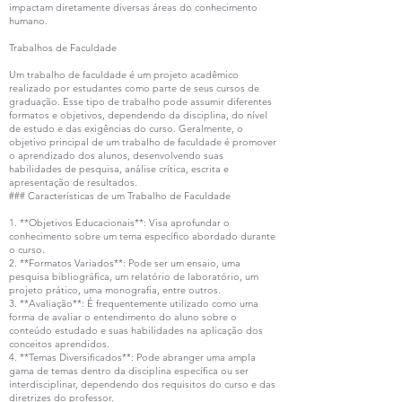
impactam diretamente diversas áreas do conhecimento
humano.
Trabalhos de Faculdade
Um trabalho de faculdade é um projeto acadêmico
realizado por estudantes como parte de seus cursos de
graduação. Esse tipo de trabalho pode assumir diferentes
formatos e objetivos, dependendo da disciplina, do nível
de estudo e das exigências do curso. Geralmente, o
objetivo principal de um trabalho de faculdade é promover
o aprendizado dos alunos, desenvolvendo suas
habilidades de pesquisa, análise crítica, escrita e
apresentação de resultados.
### Características de um Trabalho de Faculdade
1. **Objetivos Educacionais**: Visa aprofundar o
conhecimento sobre um tema específico abordado durante
o curso.
2. **Formatos Variados**: Pode ser um ensaio, uma
pesquisa bibliográfica, um relatório de laboratório, um
projeto prático, uma monografia, entre outros.
3. **Avaliação**: É frequentemente utilizado como uma
forma de avaliar o entendimento do aluno sobre o
conteúdo estudado e suas habilidades na aplicação dos
conceitos aprendidos.
4. **Temas Diversificados**: Pode abranger uma ampla
gama de temas dentro da disciplina específica ou ser
interdisciplinar, dependendo dos requisitos do curso e das
diretrizes do professor.