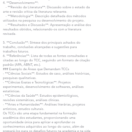
4. **Desenvolvimento**:
- **Revisão da Literatura**: Discussão sobre o estado da
arte e revisão crítica da literatura relevante.
- **Metodologia**: Descrição detalhada dos métodos
utilizados na pesquisa ou desenvolvimento do projeto.
- **Resultados e Discussão**: Apresentação e análise dos
resultados obtidos, relacionando-os com a literatura
revisada.
5. **Conclusão**: Síntese dos principais achados do
trabalho, conclusões alcançadas e sugestões para
trabalhos futuros.
6. **Referências**: Lista de todas as fontes consultadas e
citadas ao longo do TCC, seguindo um formato de citação
padrão (APA, ABNT, etc.).
### Exemplo de Áreas que Demandam TCCs
- **Ciências Sociais**: Estudos de caso, análises históricas,
pesquisas qualitativas.
- **Ciências Exatas e Tecnológicas**: Projetos
experimentais, desenvolvimento de softwares, análises
estatísticas.
- **Ciências da Saúde**: Estudos epidemiológicos,
revisões sistemáticas, análises clínicas.
- **Artes e Humanidades**: Análises literárias, projetos
artísticos, estudos culturais.
Os TCCs são uma etapa fundamental na formação
acadêmica dos estudantes, proporcionando uma
oportunidade única para aplicar e aprofundar os
conhecimentos adquiridos ao longo do curso, além de
prepará-los para os desafios futuros na academia e na vida