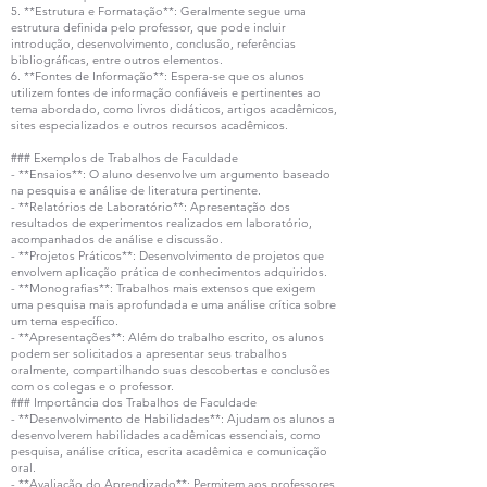
5. **Estrutura e Formatação**: Geralmente segue uma
estrutura definida pelo professor, que pode incluir
introdução, desenvolvimento, conclusão, referências
bibliográficas, entre outros elementos.
6. **Fontes de Informação**: Espera-se que os alunos
utilizem fontes de informação confiáveis e pertinentes ao
tema abordado, como livros didáticos, artigos acadêmicos,
sites especializados e outros recursos acadêmicos.
### Exemplos de Trabalhos de Faculdade
- **Ensaios**: O aluno desenvolve um argumento baseado
na pesquisa e análise de literatura pertinente.
- **Relatórios de Laboratório**: Apresentação dos
resultados de experimentos realizados em laboratório,
acompanhados de análise e discussão.
- **Projetos Práticos**: Desenvolvimento de projetos que
envolvem aplicação prática de conhecimentos adquiridos.
- **Monografias**: Trabalhos mais extensos que exigem
uma pesquisa mais aprofundada e uma análise crítica sobre
um tema específico.
- **Apresentações**: Além do trabalho escrito, os alunos
podem ser solicitados a apresentar seus trabalhos
oralmente, compartilhando suas descobertas e conclusões
com os colegas e o professor.
### Importância dos Trabalhos de Faculdade
- **Desenvolvimento de Habilidades**: Ajudam os alunos a
desenvolverem habilidades acadêmicas essenciais, como
pesquisa, análise crítica, escrita acadêmica e comunicação
oral.
- **Avaliação do Aprendizado**: Permitem aos professores