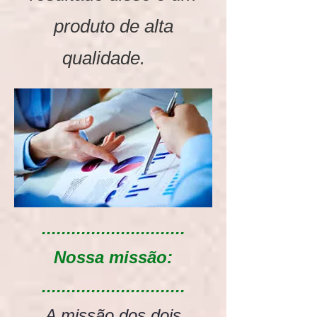
produto de alta
qualidade.
.............................
Nossa missão:
.............................
A missão dos dois