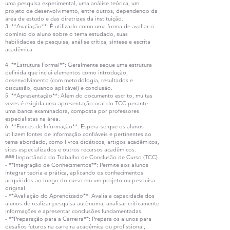
uma pesquisa experimental, uma análise teórica, um
projeto de desenvolvimento, entre outros, dependendo da
área de estudo e das diretrizes da instituição.
3. **Avaliação**: É utilizado como uma forma de avaliar o
domínio do aluno sobre o tema estudado, suas
habilidades de pesquisa, análise crítica, síntese e escrita
acadêmica.
4. **Estrutura Formal**: Geralmente segue uma estrutura
definida que inclui elementos como introdução,
desenvolvimento (com metodologia, resultados e
discussão, quando aplicável) e conclusão.
5. **Apresentação**: Além do documento escrito, muitas
vezes é exigida uma apresentação oral do TCC perante
uma banca examinadora, composta por professores
especialistas na área.
6. **Fontes de Informação**: Espera-se que os alunos
utilizem fontes de informação confiáveis e pertinentes ao
tema abordado, como livros didáticos, artigos acadêmicos,
sites especializados e outros recursos acadêmicos.
### Importância do Trabalho de Conclusão de Curso (TCC)
- **Integração de Conhecimentos**: Permite aos alunos
integrar teoria e prática, aplicando os conhecimentos
adquiridos ao longo do curso em um projeto ou pesquisa
original.
- **Avaliação do Aprendizado**: Avalia a capacidade dos
alunos de realizar pesquisa autônoma, analisar criticamente
informações e apresentar conclusões fundamentadas.
- **Preparação para a Carreira**: Prepara os alunos para
desafios futuros na carreira acadêmica ou profissional,