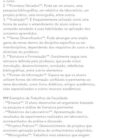
o curso.
2. **Formatos Variados**: Pode ser um ensaio, uma
pesquisa bibliográfica, um relatório de laboratório, um
projeto prático, uma monografia, entre outros.
3. **Avaliação**: É frequentemente utilizado como uma
forma de avaliar o entendimento do aluno sobre o
conteúdo estudado e suas habilidades na aplicação dos
conceitos aprendidos.
4. **Temas Diversificados**: Pode abranger uma ampla
gama de temas dentro da disciplina específica ou ser
interdisciplinar, dependendo dos requisitos do curso e das
diretrizes do professor.
5. **Estrutura e Formatação**: Geralmente segue uma
estrutura definida pelo professor, que pode incluir
introdução, desenvolvimento, conclusão, referências
bibliográficas, entre outros elementos.
6. **Fontes de Informação**: Espera-se que os alunos
utilizem fontes de informação confiáveis e pertinentes ao
tema abordado, como livros didáticos, artigos acadêmicos,
sites especializados e outros recursos acadêmicos.
### Exemplos de Trabalhos de Faculdade
- **Ensaios**: O aluno desenvolve um argumento baseado
na pesquisa e análise de literatura pertinente.
- **Relatórios de Laboratório**: Apresentação dos
resultados de experimentos realizados em laboratório,
acompanhados de análise e discussão.
- **Projetos Práticos**: Desenvolvimento de projetos que
envolvem aplicação prática de conhecimentos adquiridos.
- **Monografias**: Trabalhos mais extensos que exigem