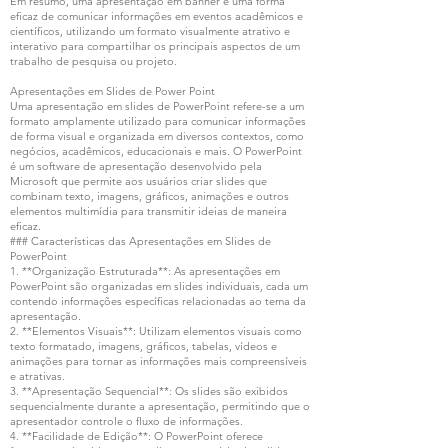
Em resumo, uma apresentação em banner é uma forma
eficaz de comunicar informações em eventos acadêmicos e
científicos, utilizando um formato visualmente atrativo e
interativo para compartilhar os principais aspectos de um
trabalho de pesquisa ou projeto.
Apresentações em Slides de Power Point
Uma apresentação em slides de PowerPoint refere-se a um
formato amplamente utilizado para comunicar informações
de forma visual e organizada em diversos contextos, como
negócios, acadêmicos, educacionais e mais. O PowerPoint
é um software de apresentação desenvolvido pela
Microsoft que permite aos usuários criar slides que
combinam texto, imagens, gráficos, animações e outros
elementos multimídia para transmitir ideias de maneira
eficaz.
### Características das Apresentações em Slides de
PowerPoint
1. **Organização Estruturada**: As apresentações em
PowerPoint são organizadas em slides individuais, cada um
contendo informações específicas relacionadas ao tema da
apresentação.
2. **Elementos Visuais**: Utilizam elementos visuais como
texto formatado, imagens, gráficos, tabelas, vídeos e
animações para tornar as informações mais compreensíveis
e atrativas.
3. **Apresentação Sequencial**: Os slides são exibidos
sequencialmente durante a apresentação, permitindo que o
apresentador controle o fluxo de informações.
4. **Facilidade de Edição**: O PowerPoint oferece