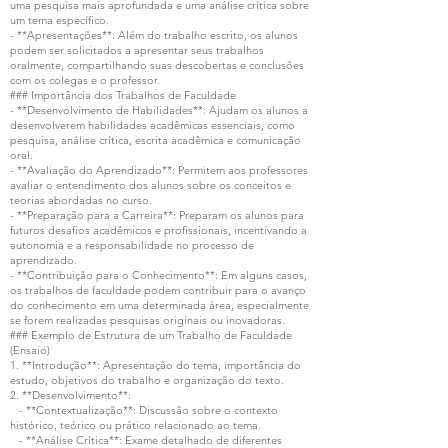
uma pesquisa mais aprofundada e uma análise crítica sobre
um tema específico.
- **Apresentações**: Além do trabalho escrito, os alunos
podem ser solicitados a apresentar seus trabalhos
oralmente, compartilhando suas descobertas e conclusões
com os colegas e o professor.
### Importância dos Trabalhos de Faculdade
- **Desenvolvimento de Habilidades**: Ajudam os alunos a
desenvolverem habilidades acadêmicas essenciais, como
pesquisa, análise crítica, escrita acadêmica e comunicação
oral.
- **Avaliação do Aprendizado**: Permitem aos professores
avaliar o entendimento dos alunos sobre os conceitos e
teorias abordadas no curso.
- **Preparação para a Carreira**: Preparam os alunos para
futuros desafios acadêmicos e profissionais, incentivando a
autonomia e a responsabilidade no processo de
aprendizado.
- **Contribuição para o Conhecimento**: Em alguns casos,
os trabalhos de faculdade podem contribuir para o avanço
do conhecimento em uma determinada área, especialmente
se forem realizadas pesquisas originais ou inovadoras.
### Exemplo de Estrutura de um Trabalho de Faculdade
(Ensaio)
1. **Introdução**: Apresentação do tema, importância do
estudo, objetivos do trabalho e organização do texto.
2. **Desenvolvimento**:
- **Contextualização**: Discussão sobre o contexto
histórico, teórico ou prático relacionado ao tema.
- **Análise Crítica**: Exame detalhado de diferentes