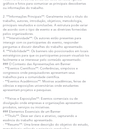
gráficos e fotos para comunicar as principais descobertas
ou informações do trabalho.
2. **Informações Principais**: Geralmente inclui o título do
trabalho, autores, introdução, objetivos, metodologia,
principais resultados e conclusões. A estrutura pode variar
de acordo com o tipo de evento e as diretrizes fornecidas
pelos organizadores.
3. **Interatividade**: Os autores estão presentes para
interagir com os participantes do evento, responder
perguntas e discutir detalhes do trabalho apresentado.
4. **Visibilidade**: Os banners são posicionados em locais
estratégicos para que os participantes possam visualizá-los
facilmente e se interessar pelo conteúdo apresentado.
### O Contexto das Apresentações em Banner
- **Eventos Científicos**: Conferências, simpósios e
congressos onde pesquisadores apresentam seus
trabalhos para a comunidade científica.
- **Eventos Acadêmicos**: Mostras acadêmicas, feiras de
ciências e exposições universitárias onde estudantes
apresentam projetos e pesquisas.
- **Feiras e Exposições**: Eventos comerciais ou de
divulgação onde empresas e organizações apresentam
produtos, serviços ou iniciativas.
### Elementos Essenciais de um Banner
- **Título**: Deve ser claro e atrativo, capturando a
essência do trabalho apresentado.
- **Resumo**: Uma breve descrição do objetivo do estudo,
metodologia utilizada e principais conclusões.