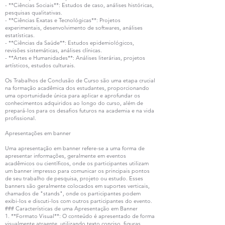
- **Ciências Sociais**: Estudos de caso, análises históricas,
pesquisas qualitativas.
- **Ciências Exatas e Tecnológicas**: Projetos
experimentais, desenvolvimento de softwares, análises
estatísticas.
- **Ciências da Saúde**: Estudos epidemiológicos,
revisões sistemáticas, análises clínicas.
- **Artes e Humanidades**: Análises literárias, projetos
artísticos, estudos culturais.
Os Trabalhos de Conclusão de Curso são uma etapa crucial
na formação acadêmica dos estudantes, proporcionando
uma oportunidade única para aplicar e aprofundar os
conhecimentos adquiridos ao longo do curso, além de
prepará-los para os desafios futuros na academia e na vida
profissional.
Apresentações em banner
Uma apresentação em banner refere-se a uma forma de
apresentar informações, geralmente em eventos
acadêmicos ou científicos, onde os participantes utilizam
um banner impresso para comunicar os principais pontos
de seu trabalho de pesquisa, projeto ou estudo. Esses
banners são geralmente colocados em suportes verticais,
chamados de "stands", onde os participantes podem
exibi-los e discuti-los com outros participantes do evento.
### Características de uma Apresentação em Banner
1. **Formato Visual**: O conteúdo é apresentado de forma
visualmente atraente, utilizando texto conciso, figuras,