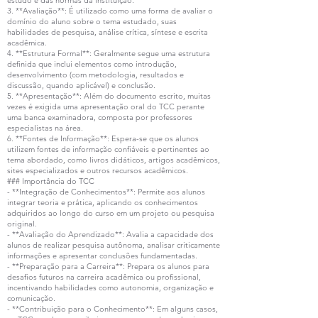
estudo e das normas da instituição.
3. **Avaliação**: É utilizado como uma forma de avaliar o
domínio do aluno sobre o tema estudado, suas
habilidades de pesquisa, análise crítica, síntese e escrita
acadêmica.
4. **Estrutura Formal**: Geralmente segue uma estrutura
definida que inclui elementos como introdução,
desenvolvimento (com metodologia, resultados e
discussão, quando aplicável) e conclusão.
5. **Apresentação**: Além do documento escrito, muitas
vezes é exigida uma apresentação oral do TCC perante
uma banca examinadora, composta por professores
especialistas na área.
6. **Fontes de Informação**: Espera-se que os alunos
utilizem fontes de informação confiáveis e pertinentes ao
tema abordado, como livros didáticos, artigos acadêmicos,
sites especializados e outros recursos acadêmicos.
### Importância do TCC
- **Integração de Conhecimentos**: Permite aos alunos
integrar teoria e prática, aplicando os conhecimentos
adquiridos ao longo do curso em um projeto ou pesquisa
original.
- **Avaliação do Aprendizado**: Avalia a capacidade dos
alunos de realizar pesquisa autônoma, analisar criticamente
informações e apresentar conclusões fundamentadas.
- **Preparação para a Carreira**: Prepara os alunos para
desafios futuros na carreira acadêmica ou profissional,
incentivando habilidades como autonomia, organização e
comunicação.
- **Contribuição para o Conhecimento**: Em alguns casos,