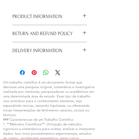
PRODUCT INFORMATION
I am a product detail. I'm a great
RETURN AND REFUND POLICY
place to add more details about your
product, such as size, material,
Return and Refund Policy. I'm a great
special care, and cleaning
DELIVERY INFORMATION
place to let your customers know
instructions. This is also a great place
what to do if they're unhappy with
to write what makes your product
I am the shipping policy. I'm a great
their purchase. Having a refund or
special and how your customers can
place to add more information about
return policy is a great way to
benefit from this item.
your shipping, packaging, and cost
establish trust and secure purchases.
methods. Offering clear information
Um trabalho científico é um documento formal que
descreve uma pesquisa original, sistemática e investigativa
about your shipping policy is a great
realizada por cientistas, pesquisadores ou acadêmicos em
way to establish trust and ensure safe
uma determinada área de estudo. Esse tipo de trabalho
purchases.
visa contribuir para o conhecimento existente, seja
expandindo teorias, testando hipóteses, ou oferecendo
novas interpretações de fenômenos naturais, sociais ou
técnicos.
### Características de um Trabalho Científico
1. **Métodos Científicos**: Utilização de métodos
rigorosos e sistemáticos para coletar, analisar e interpretar
dados. Isso inclui procedimentos experimentais, estudos
de campo, modelagem matemática, entre outros.