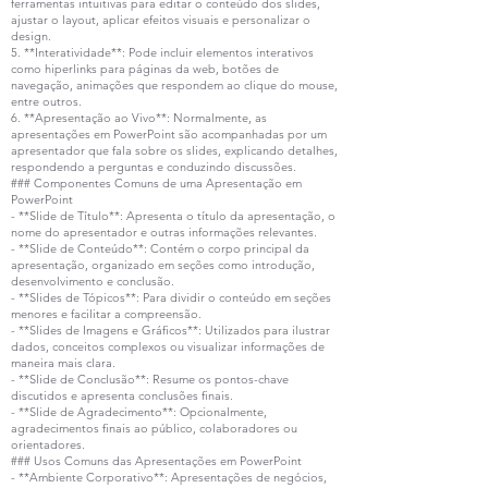
ferramentas intuitivas para editar o conteúdo dos slides,
ajustar o layout, aplicar efeitos visuais e personalizar o
design.
5. **Interatividade**: Pode incluir elementos interativos
como hiperlinks para páginas da web, botões de
navegação, animações que respondem ao clique do mouse,
entre outros.
6. **Apresentação ao Vivo**: Normalmente, as
apresentações em PowerPoint são acompanhadas por um
apresentador que fala sobre os slides, explicando detalhes,
respondendo a perguntas e conduzindo discussões.
### Componentes Comuns de uma Apresentação em
PowerPoint
- **Slide de Título**: Apresenta o título da apresentação, o
nome do apresentador e outras informações relevantes.
- **Slide de Conteúdo**: Contém o corpo principal da
apresentação, organizado em seções como introdução,
desenvolvimento e conclusão.
- **Slides de Tópicos**: Para dividir o conteúdo em seções
menores e facilitar a compreensão.
- **Slides de Imagens e Gráficos**: Utilizados para ilustrar
dados, conceitos complexos ou visualizar informações de
maneira mais clara.
- **Slide de Conclusão**: Resume os pontos-chave
discutidos e apresenta conclusões finais.
- **Slide de Agradecimento**: Opcionalmente,
agradecimentos finais ao público, colaboradores ou
orientadores.
### Usos Comuns das Apresentações em PowerPoint
- **Ambiente Corporativo**: Apresentações de negócios,