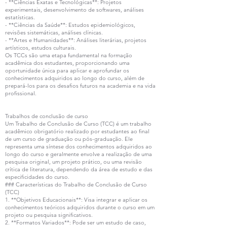
- **Ciências Exatas e Tecnológicas**: Projetos
experimentais, desenvolvimento de softwares, análises
estatísticas.
- **Ciências da Saúde**: Estudos epidemiológicos,
revisões sistemáticas, análises clínicas.
- **Artes e Humanidades**: Análises literárias, projetos
artísticos, estudos culturais.
Os TCCs são uma etapa fundamental na formação
acadêmica dos estudantes, proporcionando uma
oportunidade única para aplicar e aprofundar os
conhecimentos adquiridos ao longo do curso, além de
prepará-los para os desafios futuros na academia e na vida
profissional.
Trabalhos de conclusão de curso
Um Trabalho de Conclusão de Curso (TCC) é um trabalho
acadêmico obrigatório realizado por estudantes ao final
de um curso de graduação ou pós-graduação. Ele
representa uma síntese dos conhecimentos adquiridos ao
longo do curso e geralmente envolve a realização de uma
pesquisa original, um projeto prático, ou uma revisão
crítica de literatura, dependendo da área de estudo e das
especificidades do curso.
### Características do Trabalho de Conclusão de Curso
(TCC)
1. **Objetivos Educacionais**: Visa integrar e aplicar os
conhecimentos teóricos adquiridos durante o curso em um
projeto ou pesquisa significativos.
2. **Formatos Variados**: Pode ser um estudo de caso,