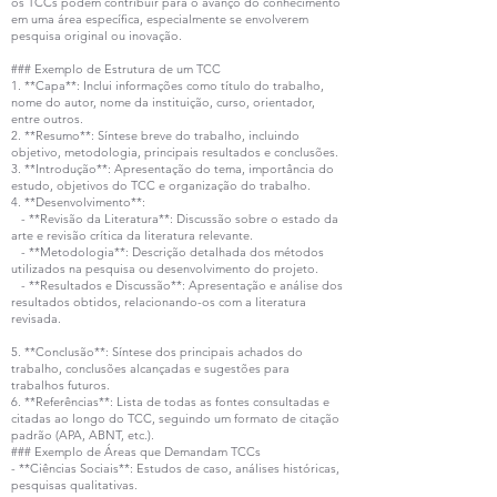
os TCCs podem contribuir para o avanço do conhecimento
em uma área específica, especialmente se envolverem
pesquisa original ou inovação.
### Exemplo de Estrutura de um TCC
1. **Capa**: Inclui informações como título do trabalho,
nome do autor, nome da instituição, curso, orientador,
entre outros.
2. **Resumo**: Síntese breve do trabalho, incluindo
objetivo, metodologia, principais resultados e conclusões.
3. **Introdução**: Apresentação do tema, importância do
estudo, objetivos do TCC e organização do trabalho.
4. **Desenvolvimento**:
- **Revisão da Literatura**: Discussão sobre o estado da
arte e revisão crítica da literatura relevante.
- **Metodologia**: Descrição detalhada dos métodos
utilizados na pesquisa ou desenvolvimento do projeto.
- **Resultados e Discussão**: Apresentação e análise dos
resultados obtidos, relacionando-os com a literatura
revisada.
5. **Conclusão**: Síntese dos principais achados do
trabalho, conclusões alcançadas e sugestões para
trabalhos futuros.
6. **Referências**: Lista de todas as fontes consultadas e
citadas ao longo do TCC, seguindo um formato de citação
padrão (APA, ABNT, etc.).
### Exemplo de Áreas que Demandam TCCs
- **Ciências Sociais**: Estudos de caso, análises históricas,
pesquisas qualitativas.