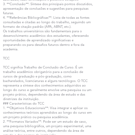
3. **Conclusão**: Síntese dos principais pontos discutidos,
apresentação de conclusões e sugestões para pesquisas
futuras.
4. **Referências Bibliográficas**: Lista de todas as fontes
consultadas e citadas ao longo do trabalho, seguindo um
formato de citação padrão (APA, ABNT, etc.).
Os trabalhos universitários são fundamentais para o
desenvolvimento acadêmico dos estudantes, oferecendo
oportunidades de aprendizado significativas e
preparando-os para desafios futuros dentro e fora da
academia.
TCC
TCC significa Trabalho de Conclusão de Curso. É um
trabalho acadêmico obrigatório para a conclusão de
cursos de graduação e pós-graduação, como
bacharelados, licenciaturas e alguns tecnólogos. O TCC
representa a síntese dos conhecimentos adquiridos ao
longo do curso e geralmente envolve uma pesquisa ou um
projeto prático, dependendo da área de estudo e das
diretrizes da instituição.
### Características do TCC
1. **Objetivos Educacionais**: Visa integrar e aplicar os
conhecimentos teóricos aprendidos ao longo do curso em
um projeto prático ou pesquisa acadêmica.
2. **Formatos Variados**: Pode ser um estudo de caso,
uma pesquisa bibliográfica, um projeto experimental, uma
análise teórica, entre outros, dependendo da área de