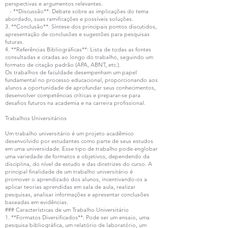
perspectivas e argumentos relevantes.
- **Discussão**: Debate sobre as implicações do tema
abordado, suas ramificações e possíveis soluções.
3. **Conclusão**: Síntese dos principais pontos discutidos,
apresentação de conclusões e sugestões para pesquisas
futuras.
4. **Referências Bibliográficas**: Lista de todas as fontes
consultadas e citadas ao longo do trabalho, seguindo um
formato de citação padrão (APA, ABNT, etc.).
Os trabalhos de faculdade desempenham um papel
fundamental no processo educacional, proporcionando aos
alunos a oportunidade de aprofundar seus conhecimentos,
desenvolver competências críticas e preparar-se para
desafios futuros na academia e na carreira profissional.
Trabalhos Universitários
Um trabalho universitário é um projeto acadêmico
desenvolvido por estudantes como parte de seus estudos
em uma universidade. Esse tipo de trabalho pode englobar
uma variedade de formatos e objetivos, dependendo da
disciplina, do nível de estudo e das diretrizes do curso. A
principal finalidade de um trabalho universitário é
promover o aprendizado dos alunos, incentivando-os a
aplicar teorias aprendidas em sala de aula, realizar
pesquisas, analisar informações e apresentar conclusões
baseadas em evidências.
### Características de um Trabalho Universitário
1. **Formatos Diversificados**: Pode ser um ensaio, uma
pesquisa bibliográfica, um relatório de laboratório, um