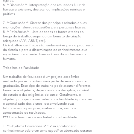
figuras.
6. **Discussão**: Interpretação dos resultados à luz da
literatura existente, destacando implicações teóricas e
práticas.
7. **Conclusão**: Síntese dos principais achados e suas
implicações, além de sugestões para pesquisas futuras.
8. **Referências**: Lista de todas as fontes citadas ao
longo do trabalho, seguindo um formato de citação
adequado (APA, ABNT, etc.).
Os trabalhos científicos são fundamentais para o progresso
da ciência e para a disseminação de conhecimentos que
impactam diretamente diversas áreas do conhecimento
humano.
Trabalhos de Faculdade
Um trabalho de faculdade é um projeto acadêmico
realizado por estudantes como parte de seus cursos de
graduação. Esse tipo de trabalho pode assumir diferentes
formatos e objetivos, dependendo da disciplina, do nível
de estudo e das exigências do curso. Geralmente, o
objetivo principal de um trabalho de faculdade é promover
o aprendizado dos alunos, desenvolvendo suas
habilidades de pesquisa, análise crítica, escrita e
apresentação de resultados.
### Características de um Trabalho de Faculdade
1. **Objetivos Educacionais**: Visa aprofundar o
conhecimento sobre um tema específico abordado durante