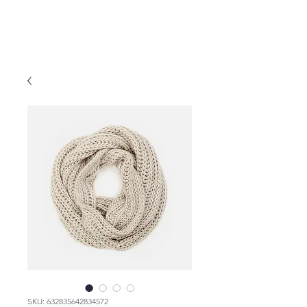
página principal
menu
SKU: 632835642834572