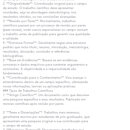
2. **Originalidade**: Contribuição original para o campo
de estudo. O trabalho científico deve apresentar
novidades, seja na abordagem metodológica, nos
resultados obtidos, ou nas conclusões alcançadas.
3. **Revisão por Pares**: Normalmente, trabalhos
científicos passam por um processo de revisão por pares
(peer-review), onde outros especialistas no campo revisam
o trabalho antes da publicação para garantir sua qualidade
e validade.
4. **Estrutura Formal**: Geralmente segue uma estrutura
padrão que inclui título, resumo, introdução, metodologia,
resultados, discussão, conclusão e referências
bibliográficas.
5. **Base em Evidências**: Baseia-se em evidências
concretas e dados empíricos para sustentar argumentos e
conclusões. A objetividade e a imparcialidade são
fundamentais.
6. **Contribuição para o Conhecimento**: Visa avançar o
entendimento dentro de um campo específico, oferecendo
novas informações, teorias ou aplicações práticas.
### Tipos de Trabalhos Científicos
1. **Artigo Científico**: Um documento curto que descreve
uma pesquisa específica e seus resultados. Publicado em
revistas científicas após revisão por pares.
2. **Teses e Dissertações**: Trabalhos mais extensos,
geralmente escritos por estudantes de pós-graduação, que
apresentam uma pesquisa original e sua contribuição para
o campo de estudo.
3. **Relatórios Técnicos**: Documentos detalhados que