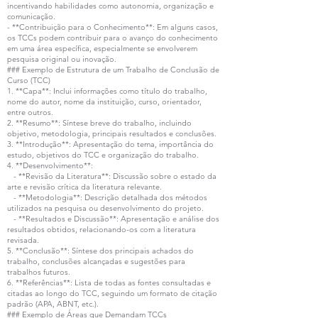
incentivando habilidades como autonomia, organização e
comunicação.
- **Contribuição para o Conhecimento**: Em alguns casos,
os TCCs podem contribuir para o avanço do conhecimento
em uma área específica, especialmente se envolverem
pesquisa original ou inovação.
### Exemplo de Estrutura de um Trabalho de Conclusão de
Curso (TCC)
1. **Capa**: Inclui informações como título do trabalho,
nome do autor, nome da instituição, curso, orientador,
entre outros.
2. **Resumo**: Síntese breve do trabalho, incluindo
objetivo, metodologia, principais resultados e conclusões.
3. **Introdução**: Apresentação do tema, importância do
estudo, objetivos do TCC e organização do trabalho.
4. **Desenvolvimento**:
- **Revisão da Literatura**: Discussão sobre o estado da
arte e revisão crítica da literatura relevante.
- **Metodologia**: Descrição detalhada dos métodos
utilizados na pesquisa ou desenvolvimento do projeto.
- **Resultados e Discussão**: Apresentação e análise dos
resultados obtidos, relacionando-os com a literatura
revisada.
5. **Conclusão**: Síntese dos principais achados do
trabalho, conclusões alcançadas e sugestões para
trabalhos futuros.
6. **Referências**: Lista de todas as fontes consultadas e
citadas ao longo do TCC, seguindo um formato de citação
padrão (APA, ABNT, etc.).
### Exemplo de Áreas que Demandam TCCs