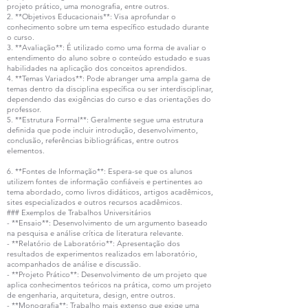
projeto prático, uma monografia, entre outros.
2. **Objetivos Educacionais**: Visa aprofundar o
conhecimento sobre um tema específico estudado durante
o curso.
3. **Avaliação**: É utilizado como uma forma de avaliar o
entendimento do aluno sobre o conteúdo estudado e suas
habilidades na aplicação dos conceitos aprendidos.
4. **Temas Variados**: Pode abranger uma ampla gama de
temas dentro da disciplina específica ou ser interdisciplinar,
dependendo das exigências do curso e das orientações do
professor.
5. **Estrutura Formal**: Geralmente segue uma estrutura
definida que pode incluir introdução, desenvolvimento,
conclusão, referências bibliográficas, entre outros
elementos.
6. **Fontes de Informação**: Espera-se que os alunos
utilizem fontes de informação confiáveis e pertinentes ao
tema abordado, como livros didáticos, artigos acadêmicos,
sites especializados e outros recursos acadêmicos.
### Exemplos de Trabalhos Universitários
- **Ensaio**: Desenvolvimento de um argumento baseado
na pesquisa e análise crítica de literatura relevante.
- **Relatório de Laboratório**: Apresentação dos
resultados de experimentos realizados em laboratório,
acompanhados de análise e discussão.
- **Projeto Prático**: Desenvolvimento de um projeto que
aplica conhecimentos teóricos na prática, como um projeto
de engenharia, arquitetura, design, entre outros.
- **Monografia**: Trabalho mais extenso que exige uma