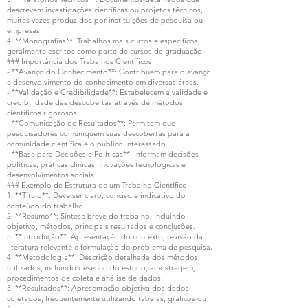
descrevem investigações científicas ou projetos técnicos,
muitas vezes produzidos por instituições de pesquisa ou
empresas.
4. **Monografias**: Trabalhos mais curtos e específicos,
geralmente escritos como parte de cursos de graduação.
### Importância dos Trabalhos Científicos
- **Avanço do Conhecimento**: Contribuem para o avanço
e desenvolvimento do conhecimento em diversas áreas.
- **Validação e Credibilidade**: Estabelecem a validade e
credibilidade das descobertas através de métodos
científicos rigorosos.
- **Comunicação de Resultados**: Permitem que
pesquisadores comuniquem suas descobertas para a
comunidade científica e o público interessado.
- **Base para Decisões e Políticas**: Informam decisões
políticas, práticas clínicas, inovações tecnológicas e
desenvolvimentos sociais.
### Exemplo de Estrutura de um Trabalho Científico
1. **Título**: Deve ser claro, conciso e indicativo do
conteúdo do trabalho.
2. **Resumo**: Síntese breve do trabalho, incluindo
objetivo, métodos, principais resultados e conclusões.
3. **Introdução**: Apresentação do contexto, revisão da
literatura relevante e formulação do problema de pesquisa.
4. **Metodologia**: Descrição detalhada dos métodos
utilizados, incluindo desenho do estudo, amostragem,
procedimentos de coleta e análise de dados.
5. **Resultados**: Apresentação objetiva dos dados
coletados, frequentemente utilizando tabelas, gráficos ou