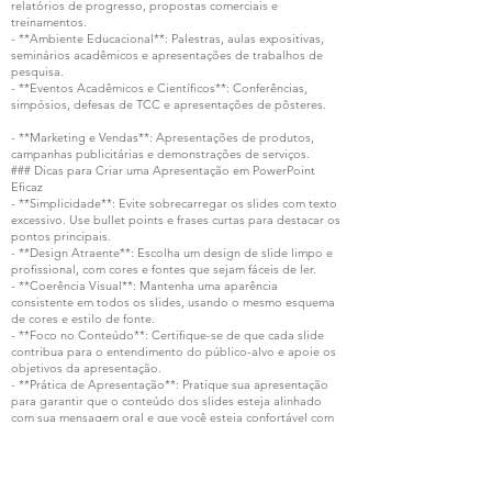
relatórios de progresso, propostas comerciais e
treinamentos.
- **Ambiente Educacional**: Palestras, aulas expositivas,
seminários acadêmicos e apresentações de trabalhos de
pesquisa.
- **Eventos Acadêmicos e Científicos**: Conferências,
simpósios, defesas de TCC e apresentações de pôsteres.
- **Marketing e Vendas**: Apresentações de produtos,
campanhas publicitárias e demonstrações de serviços.
### Dicas para Criar uma Apresentação em PowerPoint
Eficaz
- **Simplicidade**: Evite sobrecarregar os slides com texto
excessivo. Use bullet points e frases curtas para destacar os
pontos principais.
- **Design Atraente**: Escolha um design de slide limpo e
profissional, com cores e fontes que sejam fáceis de ler.
- **Coerência Visual**: Mantenha uma aparência
consistente em todos os slides, usando o mesmo esquema
de cores e estilo de fonte.
- **Foco no Conteúdo**: Certifique-se de que cada slide
contribua para o entendimento do público-alvo e apoie os
objetivos da apresentação.
- **Prática de Apresentação**: Pratique sua apresentação
para garantir que o conteúdo dos slides esteja alinhado
com sua mensagem oral e que você esteja confortável com
o material.
As apresentações em PowerPoint são uma ferramenta
poderosa para transmitir informações de maneira clara,