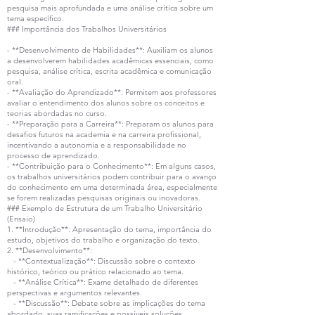
pesquisa mais aprofundada e uma análise crítica sobre um
tema específico.
### Importância dos Trabalhos Universitários
- **Desenvolvimento de Habilidades**: Auxiliam os alunos
a desenvolverem habilidades acadêmicas essenciais, como
pesquisa, análise crítica, escrita acadêmica e comunicação
oral.
- **Avaliação do Aprendizado**: Permitem aos professores
avaliar o entendimento dos alunos sobre os conceitos e
teorias abordadas no curso.
- **Preparação para a Carreira**: Preparam os alunos para
desafios futuros na academia e na carreira profissional,
incentivando a autonomia e a responsabilidade no
processo de aprendizado.
- **Contribuição para o Conhecimento**: Em alguns casos,
os trabalhos universitários podem contribuir para o avanço
do conhecimento em uma determinada área, especialmente
se forem realizadas pesquisas originais ou inovadoras.
### Exemplo de Estrutura de um Trabalho Universitário
(Ensaio)
1. **Introdução**: Apresentação do tema, importância do
estudo, objetivos do trabalho e organização do texto.
2. **Desenvolvimento**:
- **Contextualização**: Discussão sobre o contexto
histórico, teórico ou prático relacionado ao tema.
- **Análise Crítica**: Exame detalhado de diferentes
perspectivas e argumentos relevantes.
- **Discussão**: Debate sobre as implicações do tema
abordado, suas ramificações e possíveis soluções.