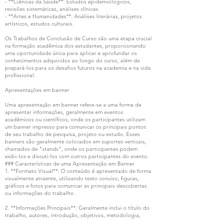
- **Ciências da Saúde**: Estudos epidemiológicos,
revisões sistemáticas, análises clínicas.
- **Artes e Humanidades**: Análises literárias, projetos
artísticos, estudos culturais.
Os Trabalhos de Conclusão de Curso são uma etapa crucial
na formação acadêmica dos estudantes, proporcionando
uma oportunidade única para aplicar e aprofundar os
conhecimentos adquiridos ao longo do curso, além de
prepará-los para os desafios futuros na academia e na vida
profissional.
Apresentações em banner
Uma apresentação em banner refere-se a uma forma de
apresentar informações, geralmente em eventos
acadêmicos ou científicos, onde os participantes utilizam
um banner impresso para comunicar os principais pontos
de seu trabalho de pesquisa, projeto ou estudo. Esses
banners são geralmente colocados em suportes verticais,
chamados de "stands", onde os participantes podem
exibi-los e discuti-los com outros participantes do evento.
### Características de uma Apresentação em Banner
1. **Formato Visual**: O conteúdo é apresentado de forma
visualmente atraente, utilizando texto conciso, figuras,
gráficos e fotos para comunicar as principais descobertas
ou informações do trabalho.
2. **Informações Principais**: Geralmente inclui o título do
trabalho, autores, introdução, objetivos, metodologia,