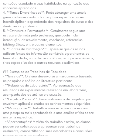
conteúdo estudado e suas habilidades na aplicação dos
conceitos aprendidos.
4. **Temas Diversificados**: Pode abranger uma ampla
gama de temas dentro da disciplina específica ou ser
interdisciplinar, dependendo dos requisitos do curso e das
diretrizes do professor.
5. **Estrutura e Formatação**: Geralmente segue uma
estrutura definida pelo professor, que pode incluir
introdução, desenvolvimento, conclusão, referências
bibliográficas, entre outros elementos.
6. **Fontes de Informação**: Espera-se que os alunos
utilizem fontes de informação confiáveis e pertinentes ao
tema abordado, como livros didáticos, artigos acadêmicos,
sites especializados e outros recursos acadêmicos.
### Exemplos de Trabalhos de Faculdade
- **Ensaios**: O aluno desenvolve um argumento baseado
na pesquisa e análise de literatura pertinente.
- **Relatórios de Laboratório**: Apresentação dos
resultados de experimentos realizados em laboratório,
acompanhados de análise e discussão.
- **Projetos Práticos**: Desenvolvimento de projetos que
envolvem aplicação prática de conhecimentos adquiridos.
- **Monografias**: Trabalhos mais extensos que exigem
uma pesquisa mais aprofundada e uma análise crítica sobre
um tema específico.
- **Apresentações**: Além do trabalho escrito, os alunos
podem ser solicitados a apresentar seus trabalhos
oralmente, compartilhando suas descobertas e conclusões
com os colegas e o professor.