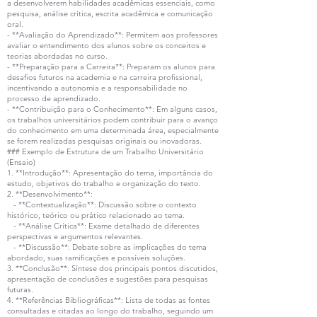
a desenvolverem habilidades acadêmicas essenciais, como
pesquisa, análise crítica, escrita acadêmica e comunicação
oral.
- **Avaliação do Aprendizado**: Permitem aos professores
avaliar o entendimento dos alunos sobre os conceitos e
teorias abordadas no curso.
- **Preparação para a Carreira**: Preparam os alunos para
desafios futuros na academia e na carreira profissional,
incentivando a autonomia e a responsabilidade no
processo de aprendizado.
- **Contribuição para o Conhecimento**: Em alguns casos,
os trabalhos universitários podem contribuir para o avanço
do conhecimento em uma determinada área, especialmente
se forem realizadas pesquisas originais ou inovadoras.
### Exemplo de Estrutura de um Trabalho Universitário
(Ensaio)
1. **Introdução**: Apresentação do tema, importância do
estudo, objetivos do trabalho e organização do texto.
2. **Desenvolvimento**:
- **Contextualização**: Discussão sobre o contexto
histórico, teórico ou prático relacionado ao tema.
- **Análise Crítica**: Exame detalhado de diferentes
perspectivas e argumentos relevantes.
- **Discussão**: Debate sobre as implicações do tema
abordado, suas ramificações e possíveis soluções.
3. **Conclusão**: Síntese dos principais pontos discutidos,
apresentação de conclusões e sugestões para pesquisas
futuras.
4. **Referências Bibliográficas**: Lista de todas as fontes
consultadas e citadas ao longo do trabalho, seguindo um