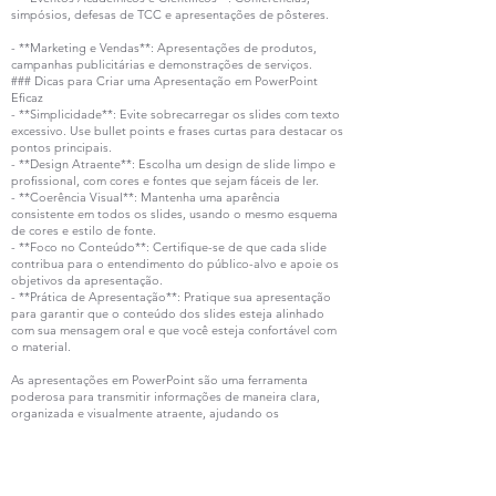
simpósios, defesas de TCC e apresentações de pôsteres.
- **Marketing e Vendas**: Apresentações de produtos,
campanhas publicitárias e demonstrações de serviços.
### Dicas para Criar uma Apresentação em PowerPoint
Eficaz
- **Simplicidade**: Evite sobrecarregar os slides com texto
excessivo. Use bullet points e frases curtas para destacar os
pontos principais.
- **Design Atraente**: Escolha um design de slide limpo e
profissional, com cores e fontes que sejam fáceis de ler.
- **Coerência Visual**: Mantenha uma aparência
consistente em todos os slides, usando o mesmo esquema
de cores e estilo de fonte.
- **Foco no Conteúdo**: Certifique-se de que cada slide
contribua para o entendimento do público-alvo e apoie os
objetivos da apresentação.
- **Prática de Apresentação**: Pratique sua apresentação
para garantir que o conteúdo dos slides esteja alinhado
com sua mensagem oral e que você esteja confortável com
o material.
As apresentações em PowerPoint são uma ferramenta
poderosa para transmitir informações de maneira clara,
organizada e visualmente atraente, ajudando os
apresentadores a comunicarem eficazmente suas ideias e
alcançarem seu público-alvo de maneira eficiente.
Fichamentos