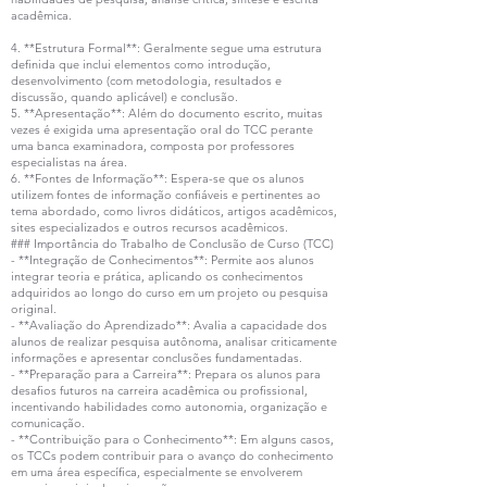
acadêmica.
4. **Estrutura Formal**: Geralmente segue uma estrutura
definida que inclui elementos como introdução,
desenvolvimento (com metodologia, resultados e
discussão, quando aplicável) e conclusão.
5. **Apresentação**: Além do documento escrito, muitas
vezes é exigida uma apresentação oral do TCC perante
uma banca examinadora, composta por professores
especialistas na área.
6. **Fontes de Informação**: Espera-se que os alunos
utilizem fontes de informação confiáveis e pertinentes ao
tema abordado, como livros didáticos, artigos acadêmicos,
sites especializados e outros recursos acadêmicos.
### Importância do Trabalho de Conclusão de Curso (TCC)
- **Integração de Conhecimentos**: Permite aos alunos
integrar teoria e prática, aplicando os conhecimentos
adquiridos ao longo do curso em um projeto ou pesquisa
original.
- **Avaliação do Aprendizado**: Avalia a capacidade dos
alunos de realizar pesquisa autônoma, analisar criticamente
informações e apresentar conclusões fundamentadas.
- **Preparação para a Carreira**: Prepara os alunos para
desafios futuros na carreira acadêmica ou profissional,
incentivando habilidades como autonomia, organização e
comunicação.
- **Contribuição para o Conhecimento**: Em alguns casos,
os TCCs podem contribuir para o avanço do conhecimento
em uma área específica, especialmente se envolverem