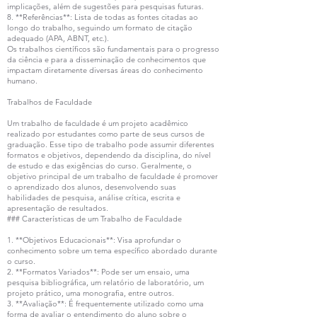
implicações, além de sugestões para pesquisas futuras.
8. **Referências**: Lista de todas as fontes citadas ao
longo do trabalho, seguindo um formato de citação
adequado (APA, ABNT, etc.).
Os trabalhos científicos são fundamentais para o progresso
da ciência e para a disseminação de conhecimentos que
impactam diretamente diversas áreas do conhecimento
humano.
Trabalhos de Faculdade
Um trabalho de faculdade é um projeto acadêmico
realizado por estudantes como parte de seus cursos de
graduação. Esse tipo de trabalho pode assumir diferentes
formatos e objetivos, dependendo da disciplina, do nível
de estudo e das exigências do curso. Geralmente, o
objetivo principal de um trabalho de faculdade é promover
o aprendizado dos alunos, desenvolvendo suas
habilidades de pesquisa, análise crítica, escrita e
apresentação de resultados.
### Características de um Trabalho de Faculdade
1. **Objetivos Educacionais**: Visa aprofundar o
conhecimento sobre um tema específico abordado durante
o curso.
2. **Formatos Variados**: Pode ser um ensaio, uma
pesquisa bibliográfica, um relatório de laboratório, um
projeto prático, uma monografia, entre outros.
3. **Avaliação**: É frequentemente utilizado como uma
forma de avaliar o entendimento do aluno sobre o