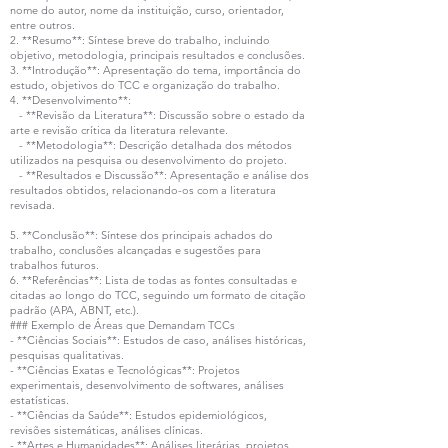
nome do autor, nome da instituição, curso, orientador,
entre outros.
2. **Resumo**: Síntese breve do trabalho, incluindo
objetivo, metodologia, principais resultados e conclusões.
3. **Introdução**: Apresentação do tema, importância do
estudo, objetivos do TCC e organização do trabalho.
4. **Desenvolvimento**:
- **Revisão da Literatura**: Discussão sobre o estado da
arte e revisão crítica da literatura relevante.
- **Metodologia**: Descrição detalhada dos métodos
utilizados na pesquisa ou desenvolvimento do projeto.
- **Resultados e Discussão**: Apresentação e análise dos
resultados obtidos, relacionando-os com a literatura
revisada.
5. **Conclusão**: Síntese dos principais achados do
trabalho, conclusões alcançadas e sugestões para
trabalhos futuros.
6. **Referências**: Lista de todas as fontes consultadas e
citadas ao longo do TCC, seguindo um formato de citação
padrão (APA, ABNT, etc.).
### Exemplo de Áreas que Demandam TCCs
- **Ciências Sociais**: Estudos de caso, análises históricas,
pesquisas qualitativas.
- **Ciências Exatas e Tecnológicas**: Projetos
experimentais, desenvolvimento de softwares, análises
estatísticas.
- **Ciências da Saúde**: Estudos epidemiológicos,
revisões sistemáticas, análises clínicas.
- **Artes e Humanidades**: Análises literárias, projetos