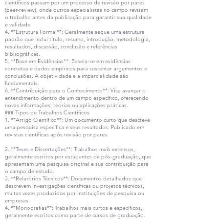
científicos passam por um processo de revisão por pares
(peer-review), onde outros especialistas no campo revisam
o trabalho antes da publicação para garantir sua qualidade
e validade.
4. **Estrutura Formal**: Geralmente segue uma estrutura
padrão que inclui título, resumo, introdução, metodologia,
resultados, discussão, conclusão e referências
bibliográficas.
5. **Base em Evidências**: Baseia-se em evidências
concretas e dados empíricos para sustentar argumentos e
conclusões. A objetividade e a imparcialidade são
fundamentais.
6. **Contribuição para o Conhecimento**: Visa avançar o
entendimento dentro de um campo específico, oferecendo
novas informações, teorias ou aplicações práticas.
### Tipos de Trabalhos Científicos
1. **Artigo Científico**: Um documento curto que descreve
uma pesquisa específica e seus resultados. Publicado em
revistas científicas após revisão por pares.
2. **Teses e Dissertações**: Trabalhos mais extensos,
geralmente escritos por estudantes de pós-graduação, que
apresentam uma pesquisa original e sua contribuição para
o campo de estudo.
3. **Relatórios Técnicos**: Documentos detalhados que
descrevem investigações científicas ou projetos técnicos,
muitas vezes produzidos por instituições de pesquisa ou
empresas.
4. **Monografias**: Trabalhos mais curtos e específicos,
geralmente escritos como parte de cursos de graduação.