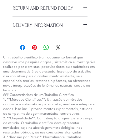
I am a product detail. I'm a great
RETURN AND REFUND POLICY
place to add more details about your
product, such as size, material,
Return and Refund Policy. I'm a great
special care, and cleaning
DELIVERY INFORMATION
place to let your customers know
instructions. This is also a great place
what to do if they're unhappy with
to write what makes your product
I am the shipping policy. I'm a great
their purchase. Having a refund or
special and how your customers can
place to add more information about
return policy is a great way to
benefit from this item.
your shipping methods, packaging
establish trust and secure purchases.
and cost. Providing clear information
Um trabalho científico é um documento formal que
descreve uma pesquisa original, sistemática e investigativa
about your shipping policy is a great
realizada por cientistas, pesquisadores ou acadêmicos em
way to establish trust and secure
uma determinada área de estudo. Esse tipo de trabalho
purchases.
visa contribuir para o conhecimento existente, seja
expandindo teorias, testando hipóteses, ou oferecendo
novas interpretações de fenômenos naturais, sociais ou
técnicos.
### Características de um Trabalho Científico
1. **Métodos Científicos**: Utilização de métodos
rigorosos e sistemáticos para coletar, analisar e interpretar
dados. Isso inclui procedimentos experimentais, estudos
de campo, modelagem matemática, entre outros.
2. **Originalidade**: Contribuição original para o campo
de estudo. O trabalho científico deve apresentar
novidades, seja na abordagem metodológica, nos
resultados obtidos, ou nas conclusões alcançadas.
3. **Revisão por Pares**: Normalmente, trabalhos