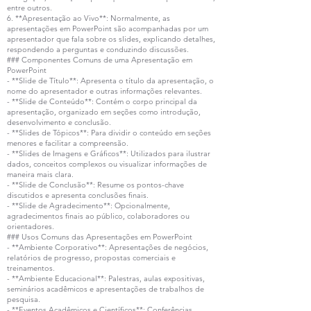
entre outros.
6. **Apresentação ao Vivo**: Normalmente, as
apresentações em PowerPoint são acompanhadas por um
apresentador que fala sobre os slides, explicando detalhes,
respondendo a perguntas e conduzindo discussões.
### Componentes Comuns de uma Apresentação em
PowerPoint
- **Slide de Título**: Apresenta o título da apresentação, o
nome do apresentador e outras informações relevantes.
- **Slide de Conteúdo**: Contém o corpo principal da
apresentação, organizado em seções como introdução,
desenvolvimento e conclusão.
- **Slides de Tópicos**: Para dividir o conteúdo em seções
menores e facilitar a compreensão.
- **Slides de Imagens e Gráficos**: Utilizados para ilustrar
dados, conceitos complexos ou visualizar informações de
maneira mais clara.
- **Slide de Conclusão**: Resume os pontos-chave
discutidos e apresenta conclusões finais.
- **Slide de Agradecimento**: Opcionalmente,
agradecimentos finais ao público, colaboradores ou
orientadores.
### Usos Comuns das Apresentações em PowerPoint
- **Ambiente Corporativo**: Apresentações de negócios,
relatórios de progresso, propostas comerciais e
treinamentos.
- **Ambiente Educacional**: Palestras, aulas expositivas,
seminários acadêmicos e apresentações de trabalhos de
pesquisa.
- **Eventos Acadêmicos e Científicos**: Conferências,