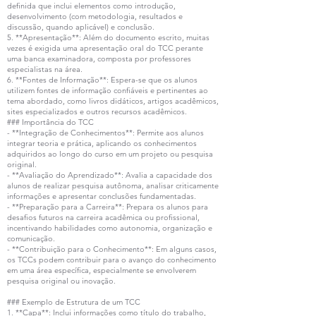
definida que inclui elementos como introdução,
desenvolvimento (com metodologia, resultados e
discussão, quando aplicável) e conclusão.
5. **Apresentação**: Além do documento escrito, muitas
vezes é exigida uma apresentação oral do TCC perante
uma banca examinadora, composta por professores
especialistas na área.
6. **Fontes de Informação**: Espera-se que os alunos
utilizem fontes de informação confiáveis e pertinentes ao
tema abordado, como livros didáticos, artigos acadêmicos,
sites especializados e outros recursos acadêmicos.
### Importância do TCC
- **Integração de Conhecimentos**: Permite aos alunos
integrar teoria e prática, aplicando os conhecimentos
adquiridos ao longo do curso em um projeto ou pesquisa
original.
- **Avaliação do Aprendizado**: Avalia a capacidade dos
alunos de realizar pesquisa autônoma, analisar criticamente
informações e apresentar conclusões fundamentadas.
- **Preparação para a Carreira**: Prepara os alunos para
desafios futuros na carreira acadêmica ou profissional,
incentivando habilidades como autonomia, organização e
comunicação.
- **Contribuição para o Conhecimento**: Em alguns casos,
os TCCs podem contribuir para o avanço do conhecimento
em uma área específica, especialmente se envolverem
pesquisa original ou inovação.
### Exemplo de Estrutura de um TCC
1. **Capa**: Inclui informações como título do trabalho,