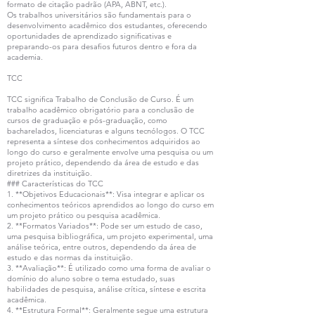
formato de citação padrão (APA, ABNT, etc.).
Os trabalhos universitários são fundamentais para o
desenvolvimento acadêmico dos estudantes, oferecendo
oportunidades de aprendizado significativas e
preparando-os para desafios futuros dentro e fora da
academia.
TCC
TCC significa Trabalho de Conclusão de Curso. É um
trabalho acadêmico obrigatório para a conclusão de
cursos de graduação e pós-graduação, como
bacharelados, licenciaturas e alguns tecnólogos. O TCC
representa a síntese dos conhecimentos adquiridos ao
longo do curso e geralmente envolve uma pesquisa ou um
projeto prático, dependendo da área de estudo e das
diretrizes da instituição.
### Características do TCC
1. **Objetivos Educacionais**: Visa integrar e aplicar os
conhecimentos teóricos aprendidos ao longo do curso em
um projeto prático ou pesquisa acadêmica.
2. **Formatos Variados**: Pode ser um estudo de caso,
uma pesquisa bibliográfica, um projeto experimental, uma
análise teórica, entre outros, dependendo da área de
estudo e das normas da instituição.
3. **Avaliação**: É utilizado como uma forma de avaliar o
domínio do aluno sobre o tema estudado, suas
habilidades de pesquisa, análise crítica, síntese e escrita
acadêmica.
4. **Estrutura Formal**: Geralmente segue uma estrutura