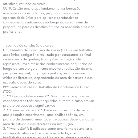
artísticos, estudos culturais.
Os TCCs são uma etapa fundamental na formação
acadêmica dos estudantes, proporcionando uma
oportunidade única para aplicar e aprofundar os
conhecimentos adquiridos ao longo do curso, além de
prepará-los para os desafios futuros na academia e na vida
profissional.
Trabalhos de conclusão de curso
Um Trabalho de Conclusão de Curso (TCC) é um trabalho
acadêmico obrigatório realizado por estudantes ao final
de um curso de graduação ou pós-graduação. Ele
representa uma síntese dos conhecimentos adquiridos ao
longo do curso e geralmente envolve a realização de uma
pesquisa original, um projeto prático, ou uma revisão
crítica de literatura, dependendo da área de estudo e das
especificidades do curso.
### Características do Trabalho de Conclusão de Curso
(TCC)
1. **Objetivos Educacionais**: Visa integrar e aplicar os
conhecimentos teóricos adquiridos durante o curso em um
projeto ou pesquisa significativos.
2. **Formatos Variados**: Pode ser um estudo de caso,
uma pesquisa experimental, uma análise teórica, um
projeto de desenvolvimento, entre outros, dependendo da
área de estudo e das diretrizes da instituição.
3. **Avaliação**: É utilizado como uma forma de avaliar o
domínio do aluno sobre o tema estudado, suas
habilidades de pesquisa, análise crítica, síntese e escrita