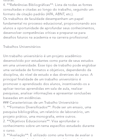
futuras.
4. **Referências Bibliográficas**: Lista de todas as fontes
consultadas e citadas ao longo do trabalho, seguindo um
formato de citação padrão (APA, ABNT, etc.).
Os trabalhos de faculdade desempenham um papel
fundamental no processo educacional, proporcionando aos
alunos a oportunidade de aprofundar seus conhecimentos,
desenvolver competências críticas e preparar-se para
desafios futuros na academia e na carreira profissional.
Trabalhos Universitários
Um trabalho universitário é um projeto acadêmico
desenvolvido por estudantes como parte de seus estudos
em uma universidade. Esse tipo de trabalho pode englobar
uma variedade de formatos e objetivos, dependendo da
disciplina, do nível de estudo e das diretrizes do curso. A
principal finalidade de um trabalho universitário é
promover o aprendizado dos alunos, incentivando-os a
aplicar teorias aprendidas em sala de aula, realizar
pesquisas, analisar informações e apresentar conclusões
baseadas em evidências.
### Características de um Trabalho Universitário
1. **Formatos Diversificados**: Pode ser um ensaio, uma
pesquisa bibliográfica, um relatório de laboratório, um
projeto prático, uma monografia, entre outros.
2. **Objetivos Educacionais**: Visa aprofundar o
conhecimento sobre um tema específico estudado durante
o curso.
3. **Avaliação**: É utilizado como uma forma de avaliar o