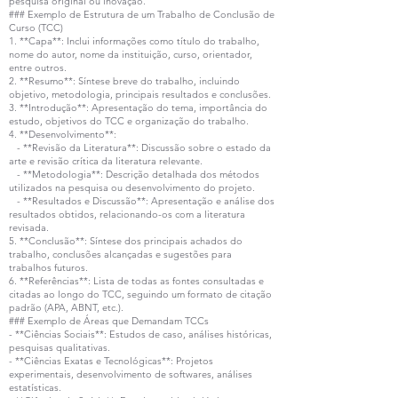
pesquisa original ou inovação.
### Exemplo de Estrutura de um Trabalho de Conclusão de
Curso (TCC)
1. **Capa**: Inclui informações como título do trabalho,
nome do autor, nome da instituição, curso, orientador,
entre outros.
2. **Resumo**: Síntese breve do trabalho, incluindo
objetivo, metodologia, principais resultados e conclusões.
3. **Introdução**: Apresentação do tema, importância do
estudo, objetivos do TCC e organização do trabalho.
4. **Desenvolvimento**:
- **Revisão da Literatura**: Discussão sobre o estado da
arte e revisão crítica da literatura relevante.
- **Metodologia**: Descrição detalhada dos métodos
utilizados na pesquisa ou desenvolvimento do projeto.
- **Resultados e Discussão**: Apresentação e análise dos
resultados obtidos, relacionando-os com a literatura
revisada.
5. **Conclusão**: Síntese dos principais achados do
trabalho, conclusões alcançadas e sugestões para
trabalhos futuros.
6. **Referências**: Lista de todas as fontes consultadas e
citadas ao longo do TCC, seguindo um formato de citação
padrão (APA, ABNT, etc.).
### Exemplo de Áreas que Demandam TCCs
- **Ciências Sociais**: Estudos de caso, análises históricas,
pesquisas qualitativas.
- **Ciências Exatas e Tecnológicas**: Projetos
experimentais, desenvolvimento de softwares, análises
estatísticas.