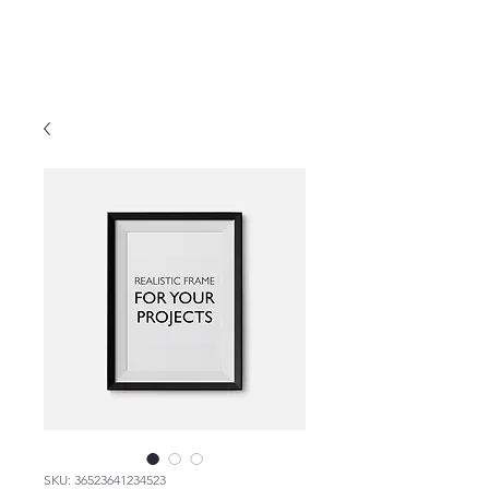
página principal
menu
SKU: 36523641234523