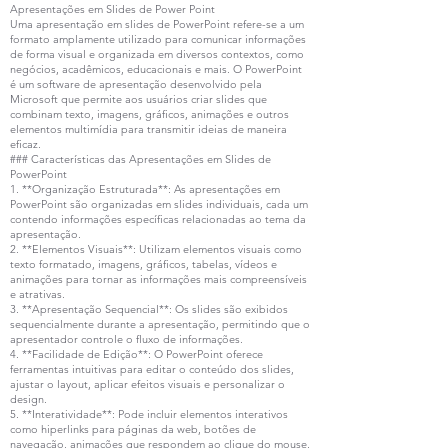
Apresentações em Slides de Power Point
Uma apresentação em slides de PowerPoint refere-se a um
formato amplamente utilizado para comunicar informações
de forma visual e organizada em diversos contextos, como
negócios, acadêmicos, educacionais e mais. O PowerPoint
é um software de apresentação desenvolvido pela
Microsoft que permite aos usuários criar slides que
combinam texto, imagens, gráficos, animações e outros
elementos multimídia para transmitir ideias de maneira
eficaz.
### Características das Apresentações em Slides de
PowerPoint
1. **Organização Estruturada**: As apresentações em
PowerPoint são organizadas em slides individuais, cada um
contendo informações específicas relacionadas ao tema da
apresentação.
2. **Elementos Visuais**: Utilizam elementos visuais como
texto formatado, imagens, gráficos, tabelas, vídeos e
animações para tornar as informações mais compreensíveis
e atrativas.
3. **Apresentação Sequencial**: Os slides são exibidos
sequencialmente durante a apresentação, permitindo que o
apresentador controle o fluxo de informações.
4. **Facilidade de Edição**: O PowerPoint oferece
ferramentas intuitivas para editar o conteúdo dos slides,
ajustar o layout, aplicar efeitos visuais e personalizar o
design.
5. **Interatividade**: Pode incluir elementos interativos
como hiperlinks para páginas da web, botões de
navegação, animações que respondem ao clique do mouse,