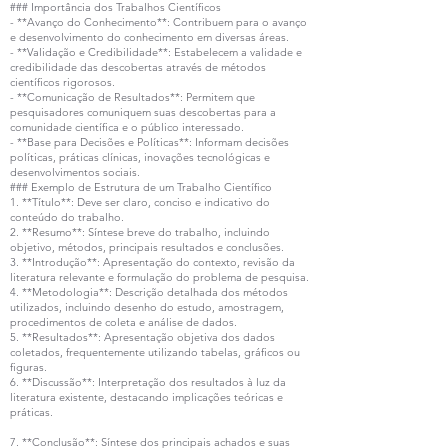
### Importância dos Trabalhos Científicos
- **Avanço do Conhecimento**: Contribuem para o avanço
e desenvolvimento do conhecimento em diversas áreas.
- **Validação e Credibilidade**: Estabelecem a validade e
credibilidade das descobertas através de métodos
científicos rigorosos.
- **Comunicação de Resultados**: Permitem que
pesquisadores comuniquem suas descobertas para a
comunidade científica e o público interessado.
- **Base para Decisões e Políticas**: Informam decisões
políticas, práticas clínicas, inovações tecnológicas e
desenvolvimentos sociais.
### Exemplo de Estrutura de um Trabalho Científico
1. **Título**: Deve ser claro, conciso e indicativo do
conteúdo do trabalho.
2. **Resumo**: Síntese breve do trabalho, incluindo
objetivo, métodos, principais resultados e conclusões.
3. **Introdução**: Apresentação do contexto, revisão da
literatura relevante e formulação do problema de pesquisa.
4. **Metodologia**: Descrição detalhada dos métodos
utilizados, incluindo desenho do estudo, amostragem,
procedimentos de coleta e análise de dados.
5. **Resultados**: Apresentação objetiva dos dados
coletados, frequentemente utilizando tabelas, gráficos ou
figuras.
6. **Discussão**: Interpretação dos resultados à luz da
literatura existente, destacando implicações teóricas e
práticas.
7. **Conclusão**: Síntese dos principais achados e suas