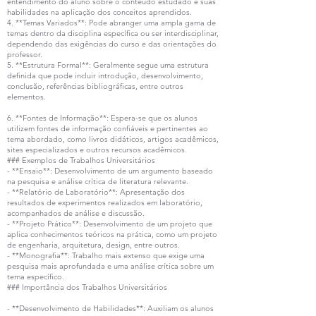
entendimento do aluno sobre o conteúdo estudado e suas
habilidades na aplicação dos conceitos aprendidos.
4. **Temas Variados**: Pode abranger uma ampla gama de
temas dentro da disciplina específica ou ser interdisciplinar,
dependendo das exigências do curso e das orientações do
professor.
5. **Estrutura Formal**: Geralmente segue uma estrutura
definida que pode incluir introdução, desenvolvimento,
conclusão, referências bibliográficas, entre outros
elementos.
6. **Fontes de Informação**: Espera-se que os alunos
utilizem fontes de informação confiáveis e pertinentes ao
tema abordado, como livros didáticos, artigos acadêmicos,
sites especializados e outros recursos acadêmicos.
### Exemplos de Trabalhos Universitários
- **Ensaio**: Desenvolvimento de um argumento baseado
na pesquisa e análise crítica de literatura relevante.
- **Relatório de Laboratório**: Apresentação dos
resultados de experimentos realizados em laboratório,
acompanhados de análise e discussão.
- **Projeto Prático**: Desenvolvimento de um projeto que
aplica conhecimentos teóricos na prática, como um projeto
de engenharia, arquitetura, design, entre outros.
- **Monografia**: Trabalho mais extenso que exige uma
pesquisa mais aprofundada e uma análise crítica sobre um
tema específico.
### Importância dos Trabalhos Universitários
- **Desenvolvimento de Habilidades**: Auxiliam os alunos