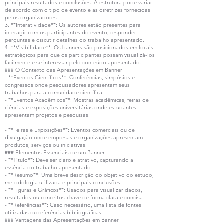
principais resultados e conclusões. A estrutura pode variar
de acordo com o tipo de evento e as diretrizes fornecidas
pelos organizadores.
3. **Interatividade**: Os autores estão presentes para
interagir com os participantes do evento, responder
perguntas e discutir detalhes do trabalho apresentado.
4. **Visibilidade**: Os banners são posicionados em locais
estratégicos para que os participantes possam visualizá-los
facilmente e se interessar pelo conteúdo apresentado.
### O Contexto das Apresentações em Banner
- **Eventos Científicos**: Conferências, simpósios e
congressos onde pesquisadores apresentam seus
trabalhos para a comunidade científica.
- **Eventos Acadêmicos**: Mostras acadêmicas, feiras de
ciências e exposições universitárias onde estudantes
apresentam projetos e pesquisas.
- **Feiras e Exposições**: Eventos comerciais ou de
divulgação onde empresas e organizações apresentam
produtos, serviços ou iniciativas.
### Elementos Essenciais de um Banner
- **Título**: Deve ser claro e atrativo, capturando a
essência do trabalho apresentado.
- **Resumo**: Uma breve descrição do objetivo do estudo,
metodologia utilizada e principais conclusões.
- **Figuras e Gráficos**: Usados para visualizar dados,
resultados ou conceitos-chave de forma clara e concisa.
- **Referências**: Caso necessário, uma lista de fontes
utilizadas ou referências bibliográficas.
### Vantagens das Apresentações em Banner