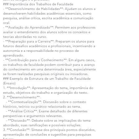
### Importância dos Trabalhos de Faculdade
- **Desenvolvimento de Habilidades**: Ajudam os alunos a
desenvolverem habilidades acadêmicas essenciais, como
pesquisa, análise crítica, escrita acadêmica e comunicação
oral.
- **Avaliação do Aprendizado**: Permitem aos professores
avaliar o entendimento dos alunos sobre os conceitos e
teorias abordadas no curso.
- **Preparação para a Carreira**: Preparam os alunos para
futuros desafios acadêmicos e profissionais, incentivando a
autonomia e a responsabilidade no processo de
aprendizado.
- **Contribuição para o Conhecimento**: Em alguns casos,
os trabalhos de faculdade podem contribuir para o avanço
do conhecimento em uma determinada área, especialmente
se forem realizadas pesquisas originais ou inovadoras.
### Exemplo de Estrutura de um Trabalho de Faculdade
(Ensaio)
1. **Introdução**: Apresentação do tema, importância do
estudo, objetivos do trabalho e organização do texto.
2. **Desenvolvimento**:
- **Contextualização**: Discussão sobre o contexto
histórico, teórico ou prático relacionado ao tema.
- **Análise Crítica**: Exame detalhado de diferentes
perspectivas e argumentos relevantes.
- **Discussão**: Debate sobre as implicações do tema
abordado, suas ramificações e possíveis soluções.
3. **Conclusão**: Síntese dos principais pontos discutidos,
apresentação de conclusões e sugestões para pesquisas