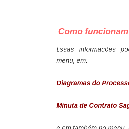
Como funcionam 
E
ssas informações p
menu, em:
Diagramas do Process
Minuta de Contrato Sa
e em
também no menu. 