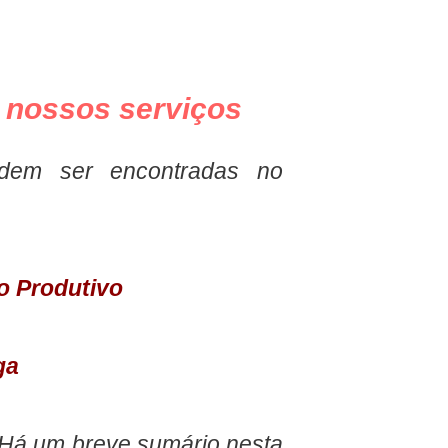
página princip
nossos serviços
odem ser encontradas no
o Produtivo
ga
Há um breve sumário nesta